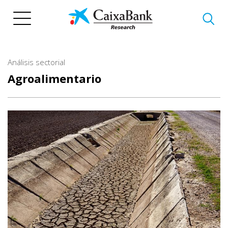
Pasar
al
contenido
principal
Análisis sectorial
Agroalimentario