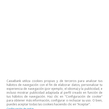
notable descenso de las cotizaciones de las
materias primas agrícolas y de los precios de la
energía en los mercados internacionales
respecto a los niveles récord del año pasado.
En efecto, el índice de precios de materias
primas alimenticias del Banco Mundial ha
descendido un 31,5% entre el máximo que
alcanzó en mayo de 2022 y agosto de 2023
(último dato disponible). La caída del precio de
los fertilizantes es todavía más acusada (–46,4%
CaixaBank utiliza cookies propias y de terceros para analizar tus
desde su máximo de abril de 2022). Con estos
hábitos de navegación con el fin de elaborar datos, personalizar tu
experiencia de navegación (por ejemplo, el idioma) y la publicidad, e
descensos, se ha deshecho en gran medida el
incluso mostrar publicidad adaptada al perfil creado en función de
tus hábitos de navegación. Haz clic en "Configuración de cookie"
repunte de precios que siguió a la invasión rusa
para obtener más información, configurar o rechazar su uso. O bien,
puedes aceptar todas las cookies haciendo clic en “Aceptar”.
de Ucrania. Sin embargo, los precios siguen
Configuración de cookie