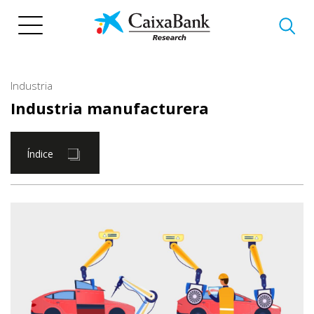
Pasar
al
contenido
principal
Industria
Industria manufacturera
Índice