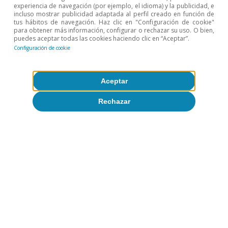
experiencia de navegación (por ejemplo, el idioma) y la publicidad, e
incluso mostrar publicidad adaptada al perfil creado en función de
tus hábitos de navegación. Haz clic en "Configuración de cookie"
para obtener más información, configurar o rechazar su uso. O bien,
puedes aceptar todas las cookies haciendo clic en “Aceptar”.
Configuración de cookie
Observatorio sectorial
El shock energético aumenta las
Aceptar
diferencias sectoriales
Rechazar
Pedro Álvarez Ondina
28 mayo 2026