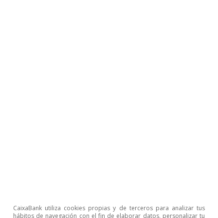
Observatorio sectorial
Resumen ejecutivo. Entre la solidez
interna y el shock energético global
Nuria Bustamante
28 mayo 2026
CaixaBank utiliza cookies propias y de terceros para analizar tus
hábitos de navegación con el fin de elaborar datos, personalizar tu