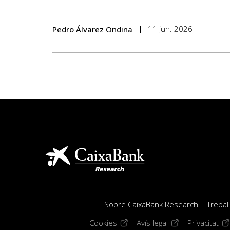
11 jun. 2026
Pedro Álvarez Ondina
Sobre CaixaBank Research
Trebal
(opens in a new window)
(opens in a new 
(op
Cookies
Avís legal
Privacitat