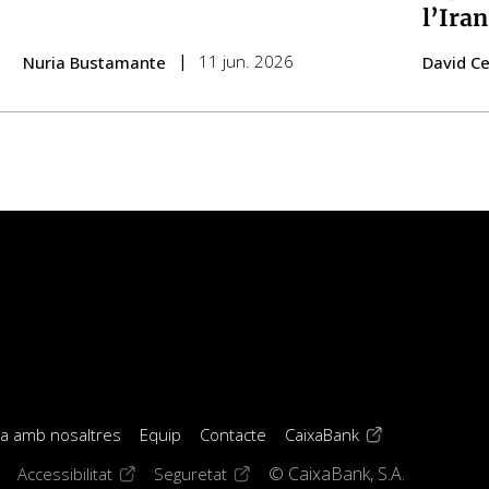
l’Ira
11 jun. 2026
Nuria Bustamante
David C
(opens in a new 
la amb nosaltres
Equip
Contacte
CaixaBank
window)
ens in a new window)
(opens in a new window)
(opens in a new window)
Accessibilitat
Seguretat