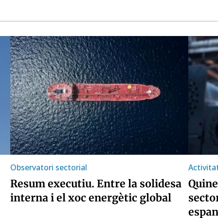
Observatori sectorial
Activita
Resum executiu. Entre la solidesa
Quine
interna i el xoc energètic global
secto
espan