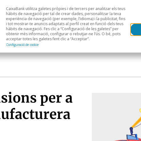
CaixaBank utilitza galetes pròpies i de tercers per analitzar els teus
Head
H
hàbits de navegació per tal de crear dades, personalitzar la teva
experiència de navegació (per exemple, l’idioma) i la publicitat, fins
i tot mostrar-te anuncis adaptats al perfil creat en funció dels teus
Anàlisi sectorial
Àrees geogràfiques
Public
hàbits de navegació. Fes clic a “Configuració de les galetes” per
obtenir més informació, configurar o rebutjar-ne l’ús. O bé, pots
acceptar totes les galetes fent clic a “Acceptar”.
Configuració de cookie
isions per a
nufacturera