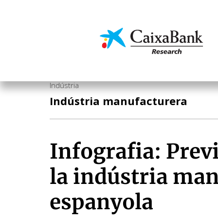
Vés
al
contingut
Economia i mercats
Indústria
Indústria manufacturera
Infografia: Prev
la indústria ma
espanyola