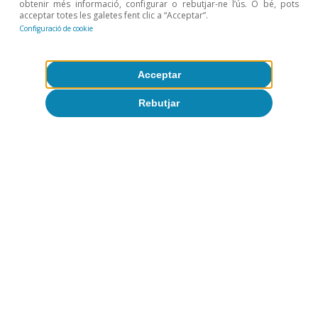
obtenir més informació, configurar o rebutjar-ne l’ús. O bé, pots
Activitat i creixement
acceptar totes les galetes fent clic a “Acceptar”.
Configuració de cookie
Quines exposicions tenen els sectors
d’activitat de l’economia espanyola al
xoc de la guerra a l’Iran?
Acceptar
David Cesar Heymann
Rebutjar
9 jun. 2026