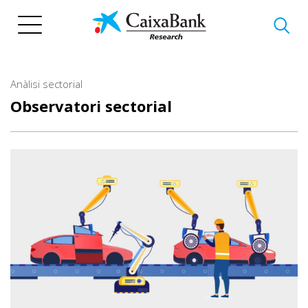
Vés
al
contingut
Anàlisi sectorial
Observatori sectorial