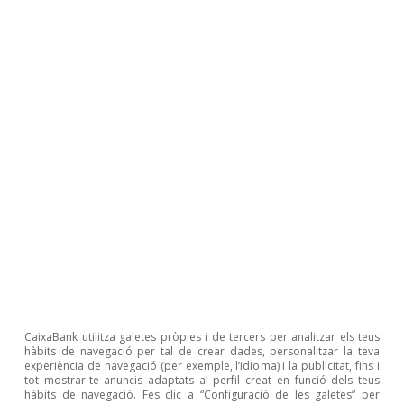
interna i el xoc energètic global
Nuria Bustamante
11 jun. 2026
CaixaBank utilitza galetes pròpies i de tercers per analitzar els teus
hàbits de navegació per tal de crear dades, personalitzar la teva
experiència de navegació (per exemple, l’idioma) i la publicitat, fins i
tot mostrar-te anuncis adaptats al perfil creat en funció dels teus
hàbits de navegació. Fes clic a “Configuració de les galetes” per