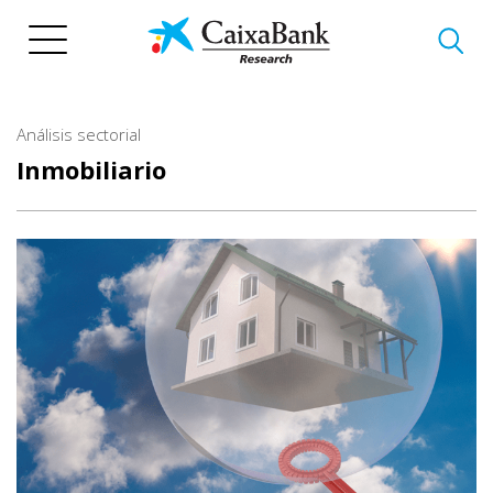
Pasar
al
contenido
principal
Análisis sectorial
Inmobiliario