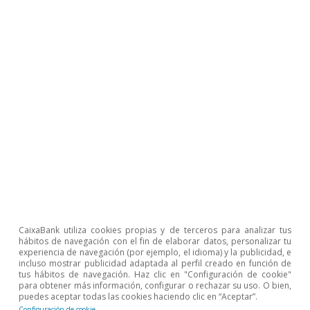
para mantener un sistema financiero seguro y
estable, sino que también es necesario un
enfoque agregado (macro) para impedir que se
acumulen desequilibrios macrofinancieros en
forma de riesgos sistémicos que tienen el
potencial de afectar de manera muy negativa al
ciclo económico.
Los riesgos sistémicos pueden tener múltiples
dimensiones, pero, a grandes rasgos, se puede
hablar de dos principales: (i) una dimensión
CaixaBank utiliza cookies propias y de terceros para analizar tus
hábitos de navegación con el fin de elaborar datos, personalizar tu
temporal o cíclica, relacionada con la evolución
experiencia de navegación (por ejemplo, el idioma) y la publicidad, e
incluso mostrar publicidad adaptada al perfil creado en función de
de ese riesgo a lo largo del ciclo financiero, y (ii)
tus hábitos de navegación. Haz clic en "Configuración de cookie"
una dimensión transversal o estructural, en el
para obtener más información, configurar o rechazar su uso. O bien,
puedes aceptar todas las cookies haciendo clic en “Aceptar”.
sentido en que puede extenderse a varios
Configuración de cookie