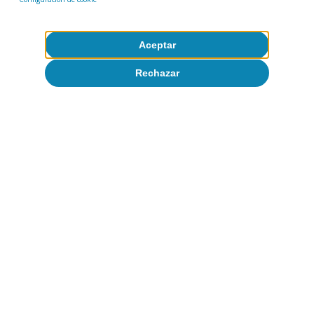
de los hogares y a un alza muy moderada de los
tipos de interés.
Aceptar
Rechazar
2
Porcentaje de la renta bruta disponible que el hogar
mediano destina a pagar el importe de las cuotas
hipotecarias requeridas para financiar la compra de una
vivienda en el primer año.
Esfuerzo hipotecario para
comprar una vivienda:
evolución prevista entre