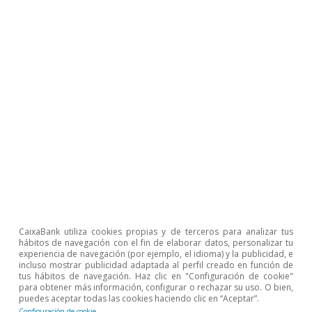
de la renta disponible de los hogares, ayudará a
contener el aumento de las ratios de
accesibilidad a la vivienda y de esfuerzo
experimentado durante la etapa de
recuperación del sector inmobiliario. En efecto,
según el Banco de España, en 2018 las familias
destinaron 7,4 años de renta íntegra para
comprar una vivienda, un año más que en 2013.
El esfuerzo hipotecario
también subió hasta el
2
32,3% en 2018 frente al 30,5% en 2015.
Las
previsiones de CaixaBank Research apuntan a
CaixaBank utiliza cookies propias y de terceros para analizar tus
que el esfuerzo hipotecario podría aumentar
hábitos de navegación con el fin de elaborar datos, personalizar tu
experiencia de navegación (por ejemplo, el idioma) y la publicidad, e
ligeramente
, hasta el 33% a finales de 2020, a
incluso mostrar publicidad adaptada al perfil creado en función de
tus hábitos de navegación. Haz clic en "Configuración de cookie"
causa de un incremento del precio de la
para obtener más información, configurar o rechazar su uso. O bien,
puedes aceptar todas las cookies haciendo clic en “Aceptar”.
vivienda superior al de la renta bruta disponible
Configuración de cookie