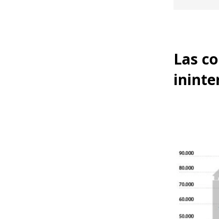
Las co
inint