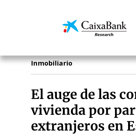
Pasar
al
contenido
Economía y mercado
principal
Análisis sectorial
Inmobiliario
El auge de las c
vivienda por par
extranjeros en 