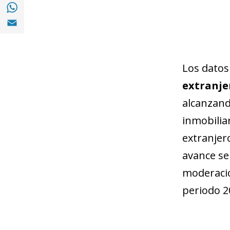
Compartir en with Whatsapp (opens in a 
Compartir en Email (opens in a new windo
Los datos
extranje
alcanzando
inmobilia
extranjero
avance se
moderació
periodo 2