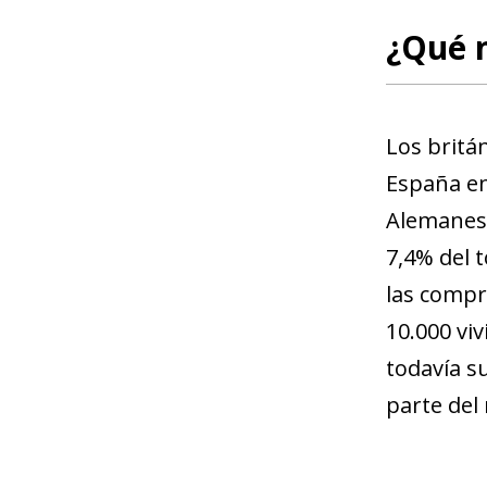
¿Qué 
Los britá
España en
Alemanes 
7,4% del 
las compr
10.000 vi
todavía s
parte del 