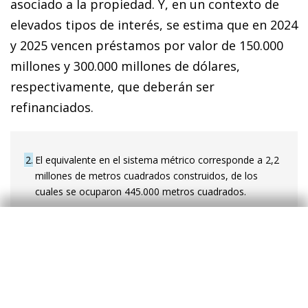
asociado a la propiedad. Y, en un contexto de
elevados tipos de interés, se estima que en 2024
y 2025 vencen préstamos por valor de 150.000
millones y 300.000 millones de dólares,
respectivamente, que deberán ser
refinanciados.
2
El equivalente en el sistema métrico corresponde a 2,2
millones de metros cuadrados construidos, de los
cuales se ocuparon 445.000 metros cuadrados.
3
Véase Xuwewi
et. al.
(2023). «Monetary Tightening,
Commercial Real Estate Distress and US Bank
Fragility», NBER Working Paper Series, diciembre.