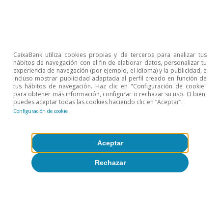
acumulada en la cotización de sus acciones era de un
65% al cierre de este informe.
2
El equivalente en el sistema métrico corresponde a 2,2
millones de metros cuadrados construidos, de los
cuales se ocuparon 445.000 metros cuadrados.
CaixaBank utiliza cookies propias y de terceros para analizar tus
3
Véase Xuwewi
et. al.
(2023). «Monetary Tightening,
hábitos de navegación con el fin de elaborar datos, personalizar tu
Commercial Real Estate Distress and US Bank
experiencia de navegación (por ejemplo, el idioma) y la publicidad, e
Fragility», NBER Working Paper Series, diciembre.
incluso mostrar publicidad adaptada al perfil creado en función de
tus hábitos de navegación. Haz clic en "Configuración de cookie"
para obtener más información, configurar o rechazar su uso. O bien,
puedes aceptar todas las cookies haciendo clic en “Aceptar”.
Temas clave
Configuración de cookie
Aceptar
Rechazar