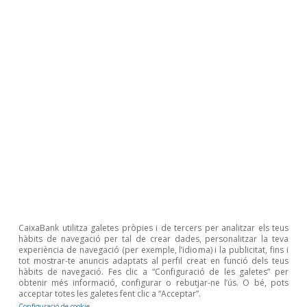
d’accessibilitat a l’habitatge i d’esforç
experimentat durant l’etapa de recuperació del
sector immobiliari. En efecte, segons el Banc
d’Espanya, el 2018, les famílies van destinar 7,4
anys de renda íntegra per comprar un
habitatge, un any més que el 2013. L’esforç
hipotecari
també va pujar fins al 32,3% el 2018,
2
en relació amb el 30,5% del 2015. Les
previsions
de CaixaBank Research consideren que
l’esforç hipotecari podria augmentar
lleugerament
, fins al 33% al final del 2020, a
CaixaBank utilitza galetes pròpies i de tercers per analitzar els teus
hàbits de navegació per tal de crear dades, personalitzar la teva
causa d’un increment del preu de l’habitatge
experiència de navegació (per exemple, l’idioma) i la publicitat, fins i
tot mostrar-te anuncis adaptats al perfil creat en funció dels teus
superior al de la renda bruta disponible de les
hàbits de navegació. Fes clic a “Configuració de les galetes” per
obtenir més informació, configurar o rebutjar-ne l’ús. O bé, pots
llars i a una alça molt moderada dels tipus
acceptar totes les galetes fent clic a “Acceptar”.
d’interès.
Configuració de cookie