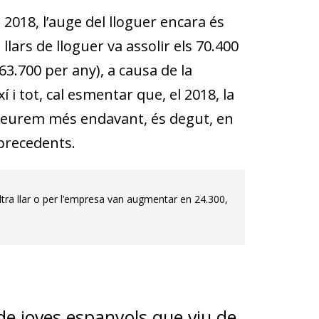
 2018, l’auge del lloguer encara és
ars de lloguer va assolir els 70.400
63.700 per any), a causa de la
ixí i tot, cal esmentar que, el 2018, la
veurem més endavant, és degut, en
 precedents.
ltra llar o per l’empresa van augmentar en 24.300,
de joves espanyols que viu de