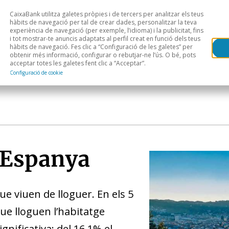
CaixaBank utilitza galetes pròpies i de tercers per analitzar els teus
Head
H
hàbits de navegació per tal de crear dades, personalitzar la teva
experiència de navegació (per exemple, l’idioma) i la publicitat, fins
i tot mostrar-te anuncis adaptats al perfil creat en funció dels teus
Anàlisi sectorial
Àrees geogràfiques
Public
hàbits de navegació. Fes clic a “Configuració de les galetes” per
obtenir més informació, configurar o rebutjar-ne l’ús. O bé, pots
acceptar totes les galetes fent clic a “Acceptar”.
Configuració de cookie
a Espanya
e viuen de lloguer. En els 5
que lloguen l’habitatge
nificativa: del 16,1% el