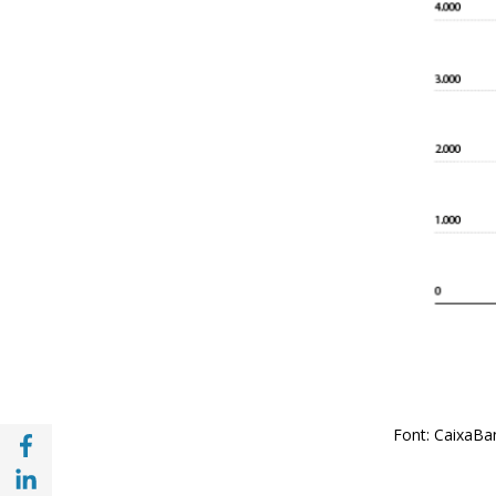
Compartir a Facebook (opens in a new win
Font: CaixaBan
Compartir a with Linkedin (opens in a new