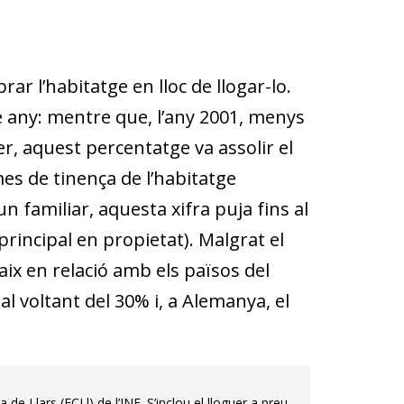
ar l’habitatge en lloc de llogar-lo.
e any: mentre que, l’any 2001, menys
r, aquest percentatge va assolir el
rmes de tinença de l’habitatge
n familiar, aquesta xifra puja fins al
principal en propietat). Malgrat el
ix en relació amb els països del
 al voltant del 30% i, a Alemanya, el
 Llars (ECLl) de l’INE. S’inclou el lloguer a preu