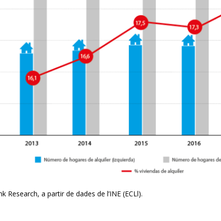
dow)
k Research, a partir de dades de l’INE (ECLl).
 window)