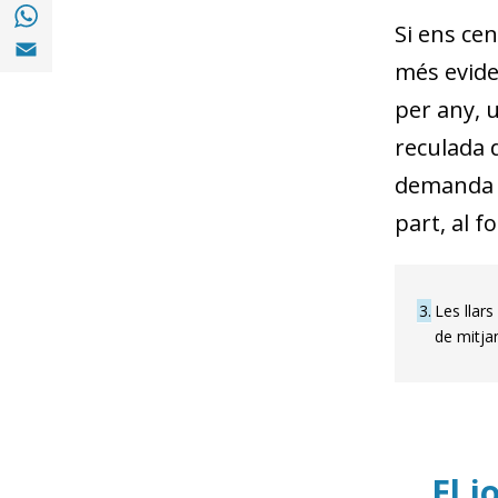
Compartir a with Whatsapp (opens in a ne
Si ens cen
Compartir a Email (opens in a new window)
més eviden
per any, u
reculada d
demanda d
part, al f
3
Les llar
de mitjan
El j