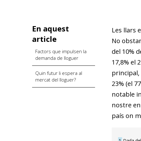
En aquest
Les llars 
article
No obstan
del 10% de
Factors que impulsen la
demanda de lloguer
17,8% el 
principal,
Quin futur li espera al
mercat del lloguer?
23% (el 77
notable in
nostre ent
país on mé
1
Dada del 