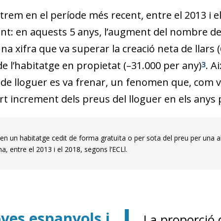
w window)
trem en el període més recent, entre el 2013 i el
t: en aquests 5 anys, l’augment del nombre de ll
na xifra que va superar la creació neta de llars (
e l’habitatge en propietat (–31.000 per any)
. A
3
e lloguer es va frenar, un fenomen que, com 
ort increment dels preus del lloguer en els anys
s en un habitatge cedit de forma gratuïta o per sota del preu per una a
a, entre el 2013 i el 2018, segons l’ECLl.
oves espanyols i
La proporció 