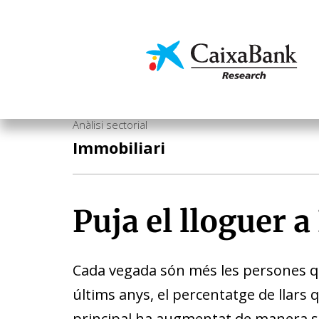
Vés
al
contingut
Economia i mercats
Anàlisi sectorial
Immobiliari
Puja el lloguer 
Cada vegada són més les persones qu
últims anys, el percentatge de llars 
principal ha augmentat de manera sig