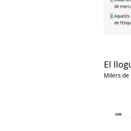
de mercat
2
Aquests 
de l’Enq
El llo
Milers de 