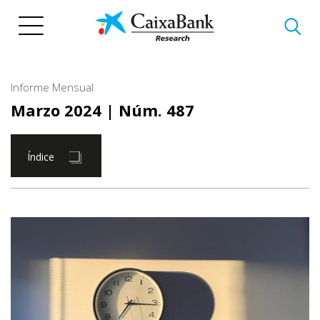
Pasar
al
contenido
principal
Informe Mensual
Marzo 2024
| Núm. 487
Índice