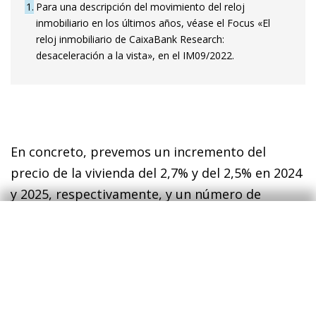
1
Para una descripción del movimiento del reloj
inmobiliario en los últimos años, véase el Focus «El
reloj inmobiliario de CaixaBank Research:
desaceleración a la vista», en el IM09/2022.
En concreto, prevemos un incremento del
precio de la vivienda del 2,7% y del 2,5% en 2024
y 2025, respectivamente, y un número de
compraventas en torno a las 550.000 unidades
por año. Unas previsiones que hemos mejorado
recientemente como consecuencia de la
resiliencia del
mercado inmobiliario
en 2023, la
mejora de las perspectivas económicas para