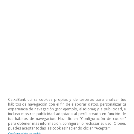
aprobaron la segunda parte de la
reforma de
las pensiones
,
la Ley de Vivienda, la Ley de
9
Empleo y la Ley de Universidades. Las tres
primeras estaban calendarizadas para el 2S
2022, pero se aprobaron en la primera mitad de
2023 y ahora están siendo examinadas por la
Comisión de cara a aprobar el desembolso de
10.000 millones de euros solicitado por España
correspondiente al cuarto pago del NGEU. Lo
único que queda pendiente es la reforma del
subsidio de desempleo, que fue rechazado por
CaixaBank utiliza cookies propias y de terceros para analizar tus
el Congreso en enero. De cara a 2024, se
hábitos de navegación con el fin de elaborar datos, personalizar tu
experiencia de navegación (por ejemplo, el idioma) y la publicidad, e
esperan dos desembolsos adicionales: uno de
incluso mostrar publicidad adaptada al perfil creado en función de
tus hábitos de navegación. Haz clic en "Configuración de cookie"
7.200 millones (6.400 en transferencias y 800 en
para obtener más información, configurar o rechazar su uso. O bien,
puedes aceptar todas las cookies haciendo clic en “Aceptar”.
préstamos) correspondiente a los hitos que
Configuración de cookie