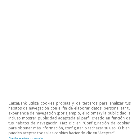
conjunto de la economía. El factor clave detrás
de esta fortaleza incluye la recuperación del
poder adquisitivo de los principales países
emisores de turistas a España, gracias a un
descenso de la inflación y a un incremento
moderado de los salarios. Adicionalmente, la
mayor estabilidad geopolítica de España en
relación con la de países competidores también
continuará jugando a favor del sector.
3) Sectores con un crecimiento en torno al
CaixaBank utiliza cookies propias y de terceros para analizar tus
promedio
hábitos de navegación con el fin de elaborar datos, personalizar tu
experiencia de navegación (por ejemplo, el idioma) y la publicidad, e
incluso mostrar publicidad adaptada al perfil creado en función de
Estos sectores presentan un ritmo de
tus hábitos de navegación. Haz clic en "Configuración de cookie"
para obtener más información, configurar o rechazar su uso. O bien,
crecimiento similar al conjunto de la economía.
puedes aceptar todas las cookies haciendo clic en “Aceptar”.
Configuración de cookie