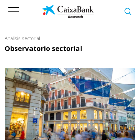
Pasar
al
contenido
principal
Análisis sectorial
Observatorio sectorial