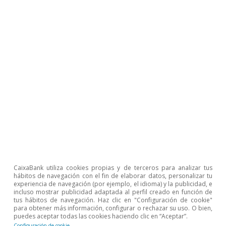
El patrón sectorial descrito se refuerza al
analizar la inversión por tamaño empresarial. La
inversión se concentra claramente en las
empresas medianas y grandes, que disponen de
mayor capacidad financiera y organizativa. Esto
es especialmente evidente en el caso de los
activos intangibles, que suelen implicar
elevados costes iniciales y retornos inciertos.
Última actualización: 27 mayo 2026 - 10:49
CaixaBank utiliza cookies propias y de terceros para analizar tus
hábitos de navegación con el fin de elaborar datos, personalizar tu
experiencia de navegación (por ejemplo, el idioma) y la publicidad, e
En el actual ciclo inversor, aproximadamente la
incluso mostrar publicidad adaptada al perfil creado en función de
tus hábitos de navegación. Haz clic en "Configuración de cookie"
mitad de la inversión en activos materiales (la
para obtener más información, configurar o rechazar su uso. O bien,
puedes aceptar todas las cookies haciendo clic en “Aceptar”.
EEE no desagrega la inversión en intangibles
Configuración de cookie