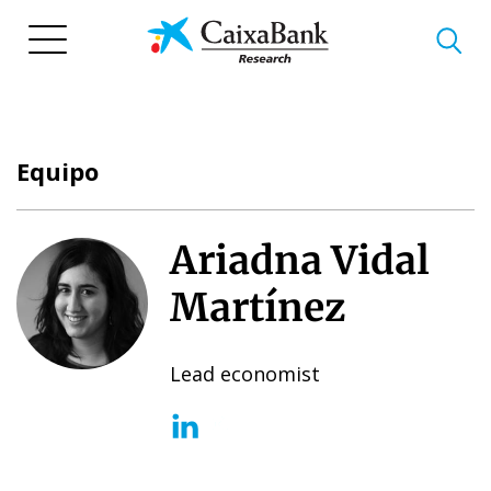
Pasar
al
contenido
principal
Equipo
Ariadna Vidal
Martínez
Lead economist
(opens in a new window)