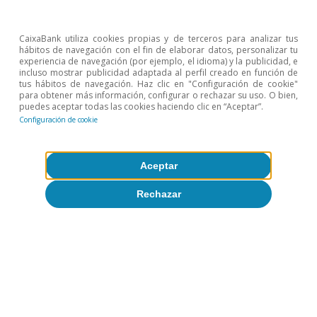
CaixaBank utiliza cookies propias y de terceros para analizar tus
hábitos de navegación con el fin de elaborar datos, personalizar tu
experiencia de navegación (por ejemplo, el idioma) y la publicidad, e
incluso mostrar publicidad adaptada al perfil creado en función de
Actividad y crecimiento
tus hábitos de navegación. Haz clic en "Configuración de cookie"
para obtener más información, configurar o rechazar su uso. O bien,
La era digital y su papel en la economía
puedes aceptar todas las cookies haciendo clic en “Aceptar”.
Configuración de cookie
Ariadna Vidal Martínez
9 jul 2015
Aceptar
Rechazar