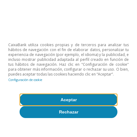
Sobre CaixaBank Research
Trabaja con nosotros
Equipo
CaixaBank utiliza cookies propias y de terceros para analizar tus
Contacto
hábitos de navegación con el fin de elaborar datos, personalizar tu
experiencia de navegación (por ejemplo, el idioma) y la publicidad, e
incluso mostrar publicidad adaptada al perfil creado en función de
(opens in a new window)
CaixaBank
tus hábitos de navegación. Haz clic en "Configuración de cookie"
para obtener más información, configurar o rechazar su uso. O bien,
puedes aceptar todas las cookies haciendo clic en “Aceptar”.
Configuración de cookie
(opens in a new window)
Cookies
Aceptar
(opens in a new window)
Seguridad
Rechazar
(opens in a new window)
Privacidad
(opens in a new window)
Accesibilidad