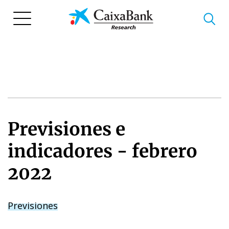
Pasar
al
contenido
principal
Previsiones e
indicadores - febrero
2022
Previsiones