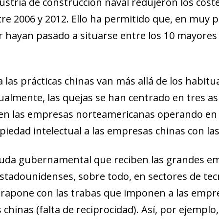
dustria de construcción naval redu
jeron los cost
re 2006 y 2012. Ello ha permitido que, en muy 
r hayan pasado a situarse entre los 10 mayores 
ia las prácticas chinas van más allá de los habit
tualmente, las quejas se han centrado en tres a
ben las empresas norteamericanas operando en 
opiedad intelectual a las empresas chinas con la
ayuda gubernamental que reciben
las grandes em
estadounidenses, sobre todo, en sectores de te
trapone con las
trabas que imponen a las empr
chinas (falta de reciprocidad). Así, por
ejemplo,