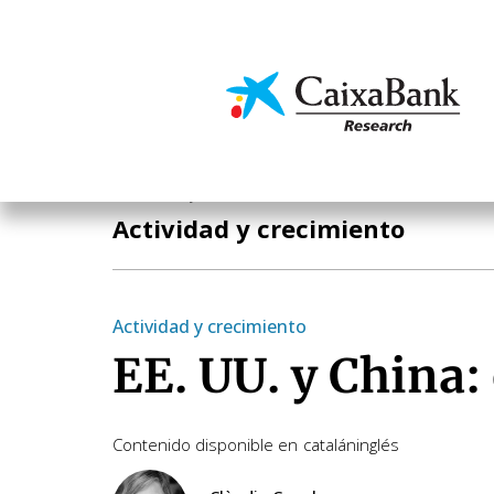
Pasar
al
contenido
Economía y mercado
principal
Economía y mercados
Actividad y crecimiento
Actividad y crecimiento
EE. UU. y China:
Contenido disponible en
catalán
inglés