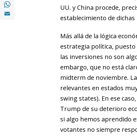
Compartir en with Whatsapp (opens in a 
UU. y China procede, preci
Compartir en Email (opens in a new windo
establecimiento de dichas 
Más allá de la lógica eco
estrategia política, puest
las inversiones no son alg
embargo, que no está claro
midterm
de noviembre. Las
relevantes en estados muy
swing states
). En ese caso
Trump de su deterioro eco
si algo hemos aprendido es
votantes no siempre respon