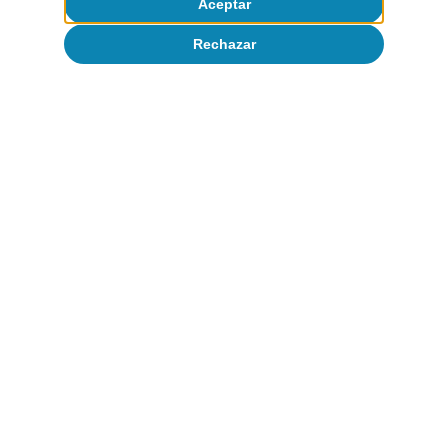
Aceptar
Etiquetas:
Digitalización y tecnología
Rechazar
Portugal
1
Comisión Europea (2019). «The digitalisation of small
and medium-sized enterprises in Portugal: Models for
financing digital projects».
Artículos relacionados