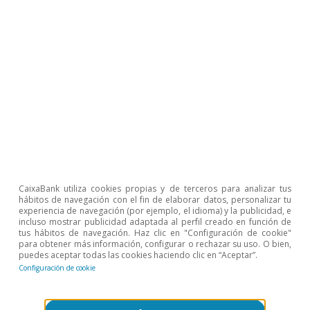
digitales de la población; de hecho, de nada
sirve poner a disposición de los ciudadanos y
empresas servicios digitales relevantes si estos
no tienen la capacidad de utilizarlos
debidamente. En esta carrera digital a la que se
enfrenta el país, es importante no dejar a nadie
atrás. En definitiva, el PRR representará un paso
adelante en materia de digitalización, pero con
algo más de intencionalidad (es decir, atacando
CaixaBank utiliza cookies propias y de terceros para analizar tus
con mayor rotundidad aquellos ámbitos que el
hábitos de navegación con el fin de elaborar datos, personalizar tu
experiencia de navegación (por ejemplo, el idioma) y la publicidad, e
DESI detecta como más débiles) podría
incluso mostrar publicidad adaptada al perfil creado en función de
significar un salto mucho más ambicioso.
tus hábitos de navegación. Haz clic en "Configuración de cookie"
para obtener más información, configurar o rechazar su uso. O bien,
puedes aceptar todas las cookies haciendo clic en “Aceptar”.
Configuración de cookie
Vânia Duarte