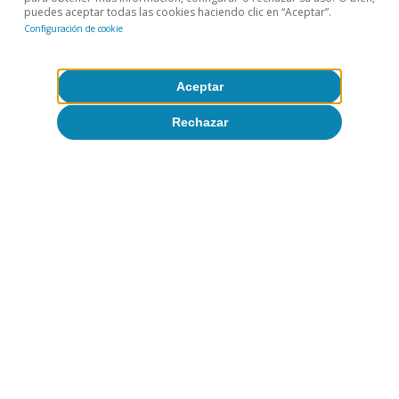
puedes aceptar todas las cookies haciendo clic en “Aceptar”.
Configuración de cookie
Aceptar
Rechazar
Opinión
La economía mundial en busca de un
nuevo equilibrio
José Ramón Díez
8 jul 2026