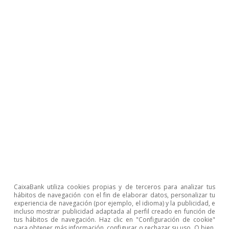
Opinión
Economía española post-Ormuz
Oriol Aspachs
8 jul 2026
CaixaBank utiliza cookies propias y de terceros para analizar tus
hábitos de navegación con el fin de elaborar datos, personalizar tu
experiencia de navegación (por ejemplo, el idioma) y la publicidad, e
incluso mostrar publicidad adaptada al perfil creado en función de
tus hábitos de navegación. Haz clic en "Configuración de cookie"
para obtener más información, configurar o rechazar su uso. O bien,