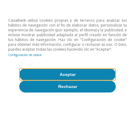
Representantes. De estos 34 asientos que se disputan
en el Senado, 7 que están ahora mismo en manos de
los demócratas se juegan en estados donde se apoya
CaixaBank utiliza cookies propias y de terceros para analizar tus
mayoritariamente a republicanos y podrían romper el
hábitos de navegación con el fin de elaborar datos, personalizar tu
actual empate a 50 que hay en la Cámara Alta. En la
experiencia de navegación (por ejemplo, el idioma) y la publicidad, e
Casa de los Representantes, las encuestas muestran
incluso mostrar publicidad adaptada al perfil creado en función de
un resultado más ajustado. En caso de victoria
tus hábitos de navegación. Haz clic en "Configuración de cookie"
republicana (demócrata) en las presidenciales, pero con
para obtener más información, configurar o rechazar su uso. O bien,
un Senado y Casa de los Representantes demócratas
puedes aceptar todas las cookies haciendo clic en “Aceptar”.
(republicanos), a Donald Trump (Joe Biden) se le
Configuración de cookie
complicaría la posibilidad de tirar adelante propuestas
de ley.
5
En los años 1996, 2000, 2012, 2016 y 2020, la Fed dejó
Aceptar
sin cambios los tipos de interés durante los seis meses
previos a las elecciones.
Rechazar
Temas clave