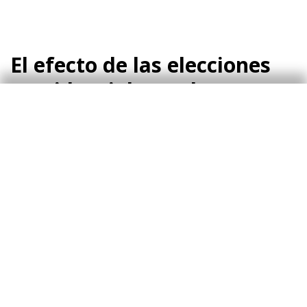
El efecto de las elecciones
presidenciales en los
mercados financieros y en
la Reserva Federal
En años electorales, se genera incertidumbre
por saber quién va a ser el presidente de EE.
UU. y qué tipo de política económica, exterior o
interior va a llevar a cabo.
Prueba de ello es la
4
evolución que el índice VIX, una
proxy
de la
volatilidad de la bolsa estadounidense, tiene en