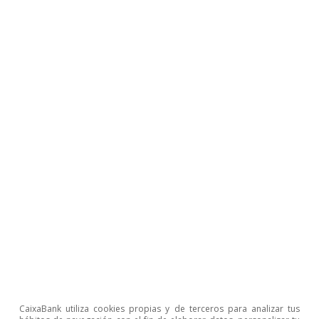
aumento de los gastos del 19% interanual
(hasta noviembre) como por un descenso de los
ingresos del 12,8% interanual. Por su parte, el
déficit consolidado de las Administraciones
públicas (excluidas las corporaciones locales),
para el que se disponen de datos hasta octubre,
fue del 7,1% del PIB. Por otro lado, los PGE para
el año 2021 culmina­­ron con éxito su tramitación
parlamentaria y entraron en vigor el 1 de enero,
sustituyendo a los presupuestos prorrogados
de 2018.
CaixaBank utiliza cookies propias y de terceros para analizar tus