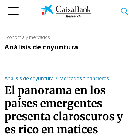
Pasar
al
contenido
principal
Economía y mercados
Análisis de coyuntura
Análisis de coyuntura
Mercados financieros
El panorama en los
países emergentes
presenta claroscuros y
es rico en matices