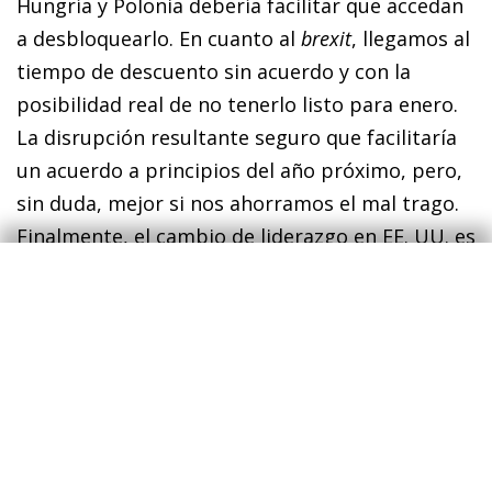
Hungría y Polonia debería facilitar que accedan
a desbloquearlo. En cuanto al
brexit
, llegamos al
tiempo de descuento sin acuerdo y con la
posibilidad real de no tenerlo listo para enero.
La disrupción resultante seguro que facilitaría
un acuerdo a principios del año próximo, pero,
sin duda, mejor si nos ahorramos el mal trago.
Finalmente, el cambio de liderazgo en EE. UU. es
una buena noticia para el multilateralismo y
para la cooperación internacional, incluso entre
EE. UU. y la UE. Las tensiones entre EE. UU. y
China, reflejo de una lucha de fondo por el
liderazgo tecnológico y económico del mundo,
se mantendrán, pero los riesgos de un choque
que afecte al conjunto de la economía global