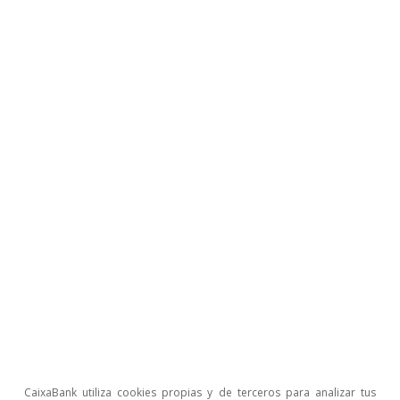
Opinión
Economía española post-Ormuz
Oriol Aspachs
8 jul 2026
CaixaBank utiliza cookies propias y de terceros para analizar tus