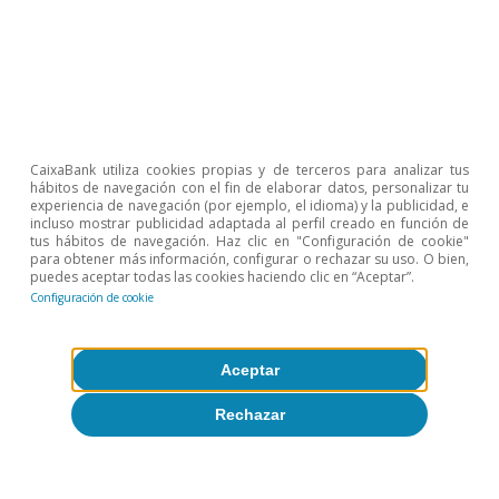
Etiquetas:
Desempleo
Empleo
España
1
La TPE es la tasa de desempleo compatible con una
CaixaBank utiliza cookies propias y de terceros para analizar tus
inflación cercana al objetivo del banco central y por ello
hábitos de navegación con el fin de elaborar datos, personalizar tu
también se denomina tasa de desempleo no
experiencia de navegación (por ejemplo, el idioma) y la publicidad, e
aceleradora de los precios (NAIRU). La TPE no es
incluso mostrar publicidad adaptada al perfil creado en función de
directamente observable y existen distintas
tus hábitos de navegación. Haz clic en "Configuración de cookie"
para obtener más información, configurar o rechazar su uso. O bien,
metodologías para calcularla. Véase para más detalle
puedes aceptar todas las cookies haciendo clic en “Aceptar”.
Romero, M. y Fuentes, D. (2017). «Tasa de paro
Configuración de cookie
estructural en la economía española: estimaciones,
consecuencias y recomendaciones». Cuadernos de
Información Económica, ISSN, 1132-9386.
Aceptar
2
Según la estimación del Plan de Estabilidad 2023-2026
del Gobierno de España, la TPE se ha reducido en 2,2 p.
Rechazar
p. entre 2018 y 2022, hasta alcanzar el 10,3%.
3
Aunque se haya reducido la temporalidad «teórica»
(contractual), en la práctica persiste una alta
temporalidad laboral, con cortos periodos de empleo y