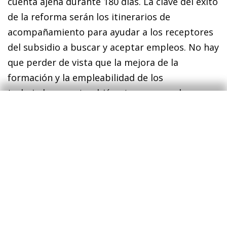
cuenta ajena durante 180 días. La clave del éxito
de la reforma serán los itinerarios de
acompañamiento para ayudar a los receptores
del subsidio a buscar y aceptar empleos. No hay
que perder de vista que la me­­jora de la
formación y la empleabilidad de los
trabajadores es también otra manera de
reducir el paro. Un ejemplo claro es la
FP, una
formación más ligada a las demandas del
mercado laboral
(lo que permite una mayor
pro­­tección frente al desempleo, así como una
mayor participación en el mercado laboral a lo
largo de la vida laboral)
pero menos
7
desarrollada en España que en otros países,
como Alemania
.