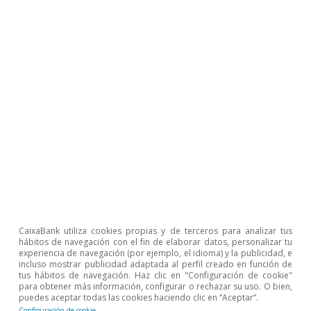
1
Véase «La emergencia de la clase media: cosa de
emergentes» en este mismo Dossier para más detalles.
2
En otros casos se utilizan los percentiles 40 y 70.
Véase, por ejemplo, Brainard (2019). «Is the Middle
Class within Reach for Middle-Income Families?».
Reserva Federal de EE. UU.
3
Véase OCDE (2019). «Under pressure: The squeezed
middle class».
4
La renta se ajusta previamente por el tamaño y la
composición de los individuos dentro del hogar.
7
Véase, entre otros, Perotti, R. (1996). «Growth, Income
CaixaBank utiliza cookies propias y de terceros para analizar tus
Distribution and Democracy: What the Data Say».
hábitos de navegación con el fin de elaborar datos, personalizar tu
Journal of Economic Growth, 1(2), 149-187.
experiencia de navegación (por ejemplo, el idioma) y la publicidad, e
incluso mostrar publicidad adaptada al perfil creado en función de
9
Este índice agrega y sintetiza en una sola métrica la
tus hábitos de navegación. Haz clic en "Configuración de cookie"
información contenida en los 33 indicadores de
para obtener más información, configurar o rechazar su uso. O bien,
cohesión social de los que dispone la OCDE. Estos se
puedes aceptar todas las cookies haciendo clic en “Aceptar”.
agrupan en cinco pilares según el tipo de interacción:
Configuración de cookie