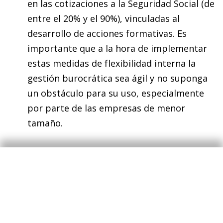
en las cotizaciones a la Seguridad Social (de
entre el 20% y el 90%), vinculadas al
desarrollo de acciones formativas. Es
importante que a la hora de implementar
estas medidas de flexibilidad interna la
gestión burocrática sea ágil y no suponga
un obstáculo para su uso, especialmente
por parte de las empresas de menor
tamaño.
Un aspecto que nos parece crucial para mejorar
el exiguo avance de la productividad y afrontar
el reto de adaptar la capacitación de la mano de
obra a las nuevas necesidades derivadas de la
digitalización es el énfasis de esta reforma en