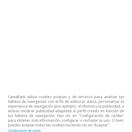
empleo y la transformación del mercado de trabajo;
deberá ser convalidado por el Congreso en el plazo de
un mes.
3
En su Componente 23 (Nuevas políticas públicas para
un mercado de trabajo dinámico, resiliente e inclusivo)
se incluye un paquete de reformas estructurales para
modernizar y mejorar la eficiencia del mercado. El real
decreto-ley introduce medidas para hacer efectivas
cuatro de dichas reformas: simplificación de contratos
(reforma 4), modernización de la negociación colectiva
(reforma 8), modernización de la contratación y
subcontratación de actividades empresariales (reforma
9) y establecimiento de un mecanismo permanente de
flexibilidad y estabilización del empleo (reforma 6).
CaixaBank utiliza cookies propias y de terceros para analizar tus
hábitos de navegación con el fin de elaborar datos, personalizar tu
Artículos relacionados
experiencia de navegación (por ejemplo, el idioma) y la publicidad, e
incluso mostrar publicidad adaptada al perfil creado en función de
tus hábitos de navegación. Haz clic en "Configuración de cookie"
para obtener más información, configurar o rechazar su uso. O bien,
puedes aceptar todas las cookies haciendo clic en “Aceptar”.
Configuración de cookie