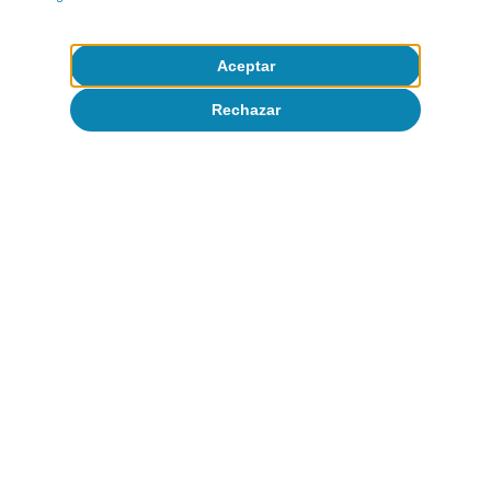
Aceptar
Rechazar
Cambio climático
El cambio climático y la fidelización del
turismo internacional: nuevas
evidencias para España
David Cesar Heymann
Eduard Alcobé Garcia