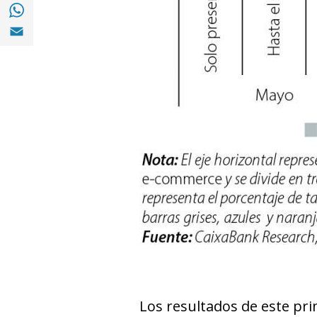
Compartir en with Whatsapp (opens in a 
Compartir en Email (opens in a new windo
Los resultados de este pri