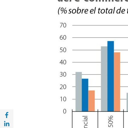
Compartir en Facebook (opens in a new wi
Compartir en with Linkedin (opens in a ne