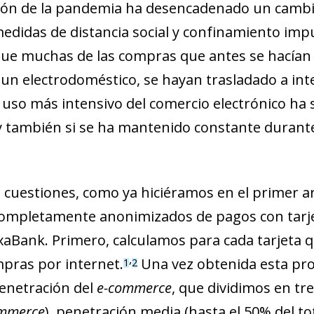
pción de la pandemia ha desencadenado un camb
edidas de distancia social y confinamiento imp
ue muchas de las compras que antes se hacían
n electrodoméstico, se hayan trasladado a inter
ste uso más intensivo del comercio electrónico 
y también si se ha mantenido constante durante 
 cuestiones, como ya hiciéramos en el primer ar
ompletamente anonimizados de pagos con tarjet
ixaBank. Primero, calculamos para cada tarjeta
,
mpras por internet.
Una vez obtenida esta pr
1
2
penetración del
e-commerce
, que dividimos en tre
mmerce
), penetración media (hasta el 50% del to