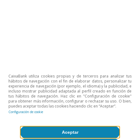
2023: se combinan inversiones que se pueden
implementar rápidamente, como rehabilitación
de vivienda (6.820 M€), infraestructuras de
transporte (6.667 M€) o movilidad sostenible
(6.536 M€), junto con otras más de medio plazo,
como redes digitales y 5G (4.000 M€) o
hidrógeno renovable (1.555 M€). En cuanto a las
reformas, se propone una simplificación de
CaixaBank utiliza cookies propias y de terceros para analizar tus
contratos laborales para reducir la fuerte
hábitos de navegación con el fin de elaborar datos, personalizar tu
experiencia de navegación (por ejemplo, el idioma) y la publicidad, e
dualidad del mercado laboral, aunque los
incluso mostrar publicidad adaptada al perfil creado en función de
tus hábitos de navegación. Haz clic en "Configuración de cookie"
detalles acerca de esta reforma, así como la
para obtener más información, configurar o rechazar su uso. O bien,
puedes aceptar todas las cookies haciendo clic en “Aceptar”.
relacionada con las pensiones y la fiscal, son
Configuración de cookie
aún muy escasos.
Aceptar