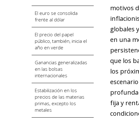
motivos d
El euro se consolida
inflacion
frente al dólar
globales y
El precio del papel
en una mo
público, también, inicia el
año en verde
persisten
que los b
Ganancias generalizadas
en las bolsas
los próxi
internacionales
escenario
Estabilización en los
profunda–
precios de las materias
fija y ren
primas, excepto los
metales
condicione