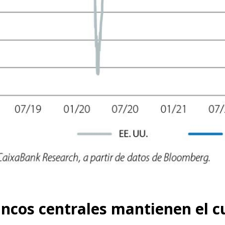
ndow)
ncos centrales mantienen el cu
w window)