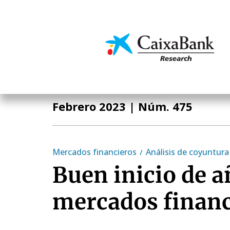
Pasar
al
contenido
Economía y mercado
principal
Informe Mensual
Febrero 2023
| Núm. 475
Mercados financieros
Análisis de coyuntura
Buen inicio de a
mercados financ