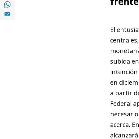
frente
Compartir en with Whatsapp (opens in a 
Compartir en Email (opens in a new windo
El entusi
centrales
monetaria.
subida en 
intención
en diciem
a partir d
Federal a
necesarios
acerca. E
alcanzará