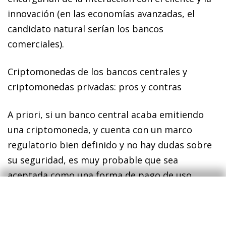
innovación (en las economías avanzadas, el
candidato natural serían los bancos
comerciales).
Criptomonedas de los bancos centrales y
criptomonedas privadas: pros y contras
A priori
, si un banco central acaba emitiendo
una
criptomoneda
, y cuenta con un marco
regulatorio bien definido y no hay dudas sobre
su seguridad,
es muy probable que sea
aceptada como una forma de pago de uso
generalizado
. Al estar respaldada por una
institución pública que no puede quebrar, el
mero hecho de que un parte de los ahorros y