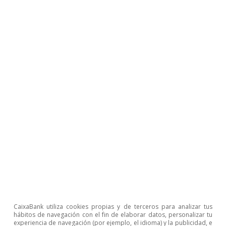
3. Véase el artículo
«Libra, la criptomoneda de
Facebook»
en este mismo Dossier.
4. Véase para más detalles el artículo
«La
política e-monetaria de la nueva economía
digital»
en este mismo Dossier.
Javier García Arenas
Etiquetas:
Estabilidad financiera
Nuevas tecnologías
CaixaBank utiliza cookies propias y de terceros para analizar tus
hábitos de navegación con el fin de elaborar datos, personalizar tu
experiencia de navegación (por ejemplo, el idioma) y la publicidad, e