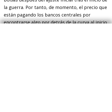
la guerra. Por tanto, de momento, el precio que
están pagando los bancos centrales por
encontrarse algo por detrás de la curva al inicio
de las hostilidades no está siendo muy
significativo. Siendo también cierto que la Fed
está acelerando la retirada de estímulos, pues
tras la primera subida en marzo está
anticipando otras seis subidas este año y, sobre
todo, un tipo de interés de llegada al final del
proceso por encima del nivel de largo plazo
considerado como neutral (2,4%, según la
propia institución). Se trata del primer
reconocimiento de un gran banco central de la
necesidad de entrar en zona restrictiva para