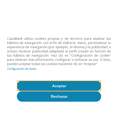
Sobre CaixaBank Research
Trabaja con nosotros
Equipo
CaixaBank utiliza cookies propias y de terceros para analizar tus
Contacto
hábitos de navegación con el fin de elaborar datos, personalizar tu
experiencia de navegación (por ejemplo, el idioma) y la publicidad, e
incluso mostrar publicidad adaptada al perfil creado en función de
(opens in a new window)
CaixaBank
tus hábitos de navegación. Haz clic en "Configuración de cookie"
para obtener más información, configurar o rechazar su uso. O bien,
puedes aceptar todas las cookies haciendo clic en “Aceptar”.
Configuración de cookie
(opens in a new window)
Cookies
Aceptar
(opens in a new window)
Seguridad
Rechazar
(opens in a new window)
Privacidad
(opens in a new window)
Accesibilidad