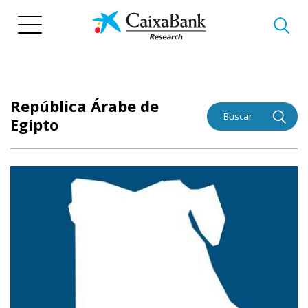
Pasar
al
contenido
principal
República Árabe de
Buscar
Egipto