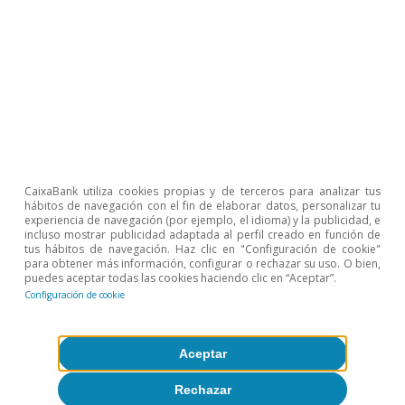
España en los últimos años
Nuria Bustamante
Sergio Díaz
FOCUS
CaixaBank utiliza cookies propias y de terceros para analizar tus
hábitos de navegación con el fin de elaborar datos, personalizar tu
Nuevas perspectivas para el
experiencia de navegación (por ejemplo, el idioma) y la publicidad, e
sector inmobiliario español: el
incluso mostrar publicidad adaptada al perfil creado en función de
tus hábitos de navegación. Haz clic en "Configuración de cookie"
mercado de la vivienda se
para obtener más información, configurar o rechazar su uso. O bien,
puedes aceptar todas las cookies haciendo clic en “Aceptar”.
desacelera
Configuración de cookie
Judit Montoriol Garriga
Aceptar
Rechazar