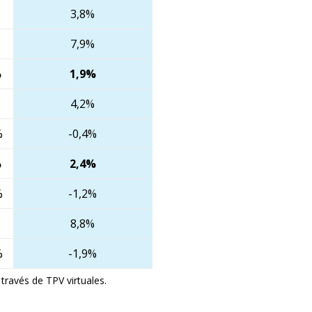
%
3,8%
%
7,9%
%
1,9%
%
4,2%
%
-0,4%
%
2,4%
%
-1,2%
%
8,8%
%
-1,9%
ravés de TPV virtuales.