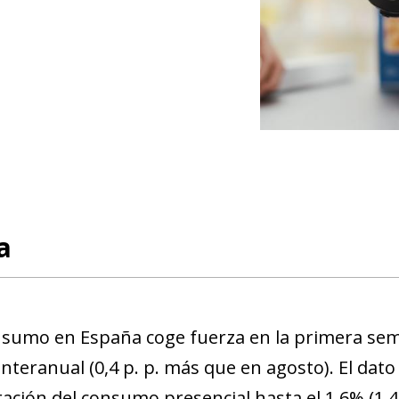
a
nsumo en España coge fuerza en la primera sem
interanual (0,4 p. p. más que en agosto). El dat
ración del consumo presencial hasta el 1,6% (1,4