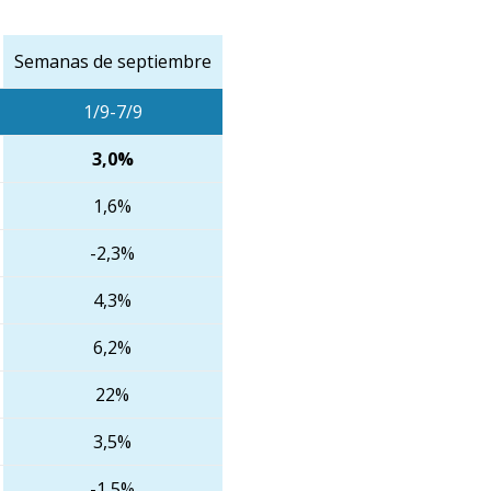
Semanas de septiembre
1/9-7/9
3,0%
1,6%
-2,3%
4,3%
6,2%
22%
3,5%
-1,5%