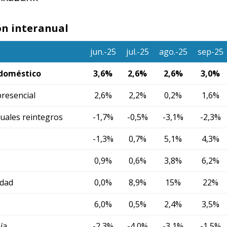
ón interanual
jun.-25
jul.-25
ago.-25
sep-25
doméstico
3,6%
2,6%
2,6%
3,0%
resencial
2,6%
2,2%
0,2%
1,6%
cuales reintegros
-1,7%
-0,5%
-3,1%
-2,3%
-1,3%
0,7%
5,1%
4,3%
0,9%
0,6%
3,8%
6,2%
idad
0,0%
8,9%
15%
22%
6,0%
0,5%
2,4%
3,5%
ía
-2,3%
-4,0%
-3,1%
-1,5%