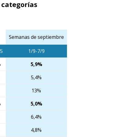
 categorías
Semanas de septiembre
5
1/9-7/9
%
5,9%
%
5,4%
13%
%
5,0%
%
6,4%
%
4,8%