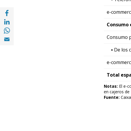
Compartir en Facebook (opens in a new wi
e-commerc
Compartir en with Linkedin (opens in a ne
Consumo e
Compartir en with Whatsapp (opens in a 
Compartir en Email (opens in a new windo
Consumo p
▪ De los 
e-commerc
Total espa
Notas:
El e-co
en cajeros de 
Fuente:
Caixa