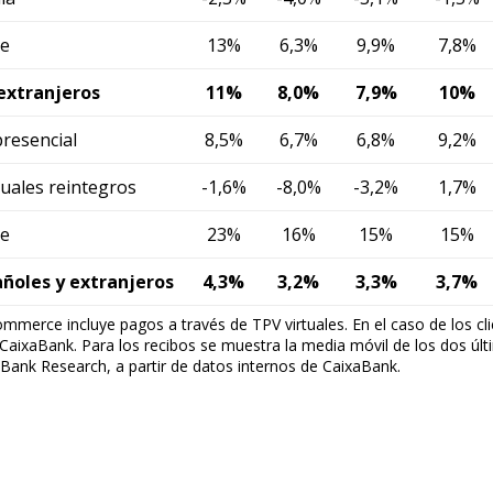
ndow)
e
13%
6,3%
9,9%
7,8%
w window)
xtranjeros
11%
8,0%
7,9%
10%
new window)
w)
resencial
8,5%
6,7%
6,8%
9,2%
cuales reintegros
-1,6%
-8,0%
-3,2%
1,7%
e
23%
16%
15%
15%
ñoles y extranjeros
4,3%
3,2%
3,3%
3,7%
mmerce incluye pagos a través de TPV virtuales. En el caso de los cli
CaixaBank. Para los recibos se muestra la media móvil de los dos úl
Bank Research, a partir de datos internos de CaixaBank.