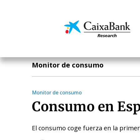
Pasar
al
contenido
Economía y mercado
principal
Publicaciones
Monitor de consumo
Monitor de consumo
Consumo en Es
El consumo coge fuerza en la prime