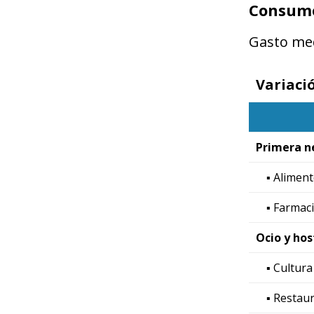
Consumo 
Gasto med
Variaci
Primera n
▪ Aliment
▪ Farmac
Ocio y hos
▪ Cultura
▪ Restau