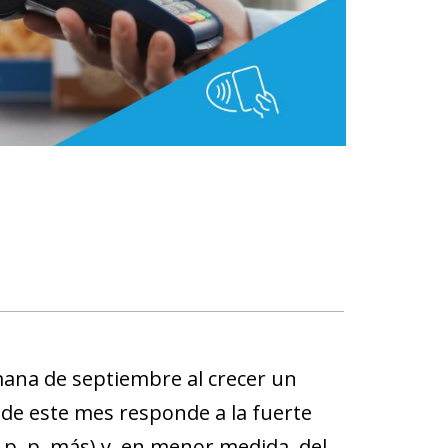
ana de septiembre al crecer un
o de este mes responde a la fuerte
 p. p. más) y, en menor medida, del