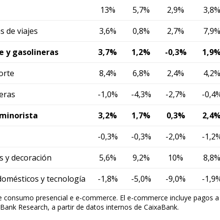
13%
5,7%
2,9%
3,8
s de viajes
3,6%
0,8%
2,7%
7,9
e y gasolineras
3,7%
1,2%
-0,3%
1,9
orte
8,4%
6,8%
2,4%
4,2
neras
-1,0%
-4,3%
-2,7%
-0,4
minorista
3,2%
1,7%
0,3%
2,4
-0,3%
-0,3%
-2,0%
-1,2
s y decoración
5,6%
9,2%
10%
8,8
domésticos y tecnología
-1,8%
-5,0%
-9,0%
-1,9
e consumo presencial e e-commerce. El e-commerce incluye pagos a t
Bank Research, a partir de datos internos de CaixaBank.