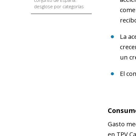
desglose por categorías
comer
recib
La ac
crece
un cr
El co
Consumo
Gasto med
en TPV C