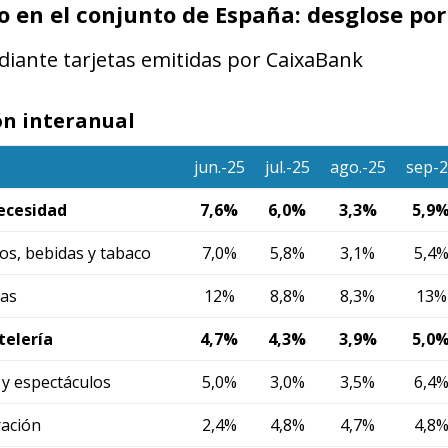
en el conjunto de España: desglose por
iante tarjetas emitidas por CaixaBank
ón interanual
jun.-25
jul.-25
ago.-25
sep-2
ecesidad
7,6%
6,0%
3,3%
5,9
os, bebidas y tabaco
7,0%
5,8%
3,1%
5,4
ias
12%
8,8%
8,3%
13%
telería
4,7%
4,3%
3,9%
5,0
 y espectáculos
5,0%
3,0%
3,5%
6,4
ración
2,4%
4,8%
4,7%
4,8