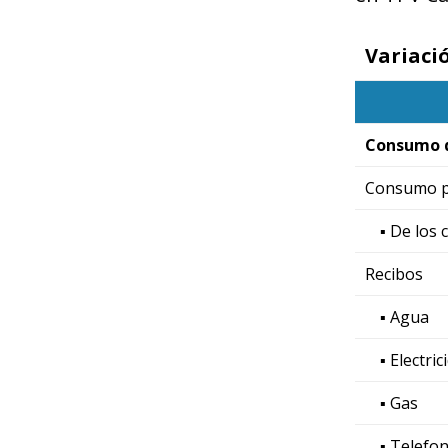
Variaci
Consumo 
Consumo p
▪ De los 
Recibos
▪ Agua
▪ Electric
▪ Gas
▪ Telefon