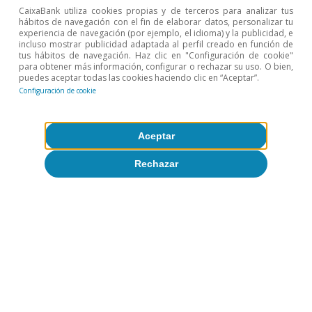
Millones
Mi
CaixaBank utiliza cookies propias y de terceros para analizar tus
%
25/24
hábitos de navegación con el fin de elaborar datos, personalizar tu
de
experiencia de navegación (por ejemplo, el idioma) y la publicidad, e
s/total
(%)
euros
e
incluso mostrar publicidad adaptada al perfil creado en función de
tus hábitos de navegación. Haz clic en "Configuración de cookie"
para obtener más información, configurar o rechazar su uso. O bien,
Alimentos
74.716
19,3
4,1
1.
puedes aceptar todas las cookies haciendo clic en “Aceptar”.
Configuración de cookie
Carne
12.839
3,3
3,3
Lácteos y huevos
2.606
0,7
3,5
Aceptar
Pesca
5.740
1,5
7,8
Rechazar
Cereales
571
0,1
-8,4
Frutas y legumbres
25.999
6,7
5,7
8
Azúcar, café y cacao
4.277
1,1
32,1
Preparados
6.987
1,8
5,5
3
alimenticios