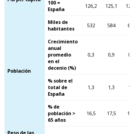
100 =
126,2
125,1
123
España
Miles de
532
584
63
habitantes
Crecimiento
anual
promedio
0,3
0,9
0,
en el
decenio (%)
Población
% sobre el
total de
1,3
1,3
1,
España
% de
población >
16,5
17,5
19,
65 años
Peso de las