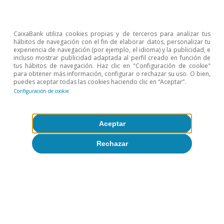
Sobre CaixaBank Research
CaixaBank utiliza cookies propias y de terceros para analizar tus
hábitos de navegación con el fin de elaborar datos, personalizar tu
experiencia de navegación (por ejemplo, el idioma) y la publicidad, e
Trabaja con nosotros
incluso mostrar publicidad adaptada al perfil creado en función de
tus hábitos de navegación. Haz clic en "Configuración de cookie"
para obtener más información, configurar o rechazar su uso. O bien,
Equipo
puedes aceptar todas las cookies haciendo clic en “Aceptar”.
Configuración de cookie
Contacto
(opens in a new window)
CaixaBank
Aceptar
Rechazar
(opens in a new window)
Cookies
(opens in a new window)
Seguridad
(opens in a new window)
Privacidad