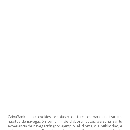
07 diciembre 2006
Descargar fichero
Inflation Differentials in a
Currency Union: A DSGE
Perspective
06 diciembre 2006
Descargar fichero
CaixaBank utiliza cookies propias y de terceros para analizar tus
hábitos de navegación con el fin de elaborar datos, personalizar tu
experiencia de navegación (por ejemplo, el idioma) y la publicidad, e