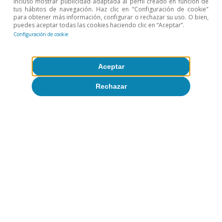
incluso mostrar publicidad adaptada al perfil creado en función de
tus hábitos de navegación. Haz clic en "Configuración de cookie"
para obtener más información, configurar o rechazar su uso. O bien,
puedes aceptar todas las cookies haciendo clic en “Aceptar”.
What Explains the Widening Wage
Configuración de cookie
Gap? Outsourcing vs. Technology
Clàudia Canals
Aceptar
05 diciembre 2006
Rechazar
Descargar fichero
Primera
«
Página
‹
Page
1
Page
2
Page
3
Page
4
Page
5
página
anterior