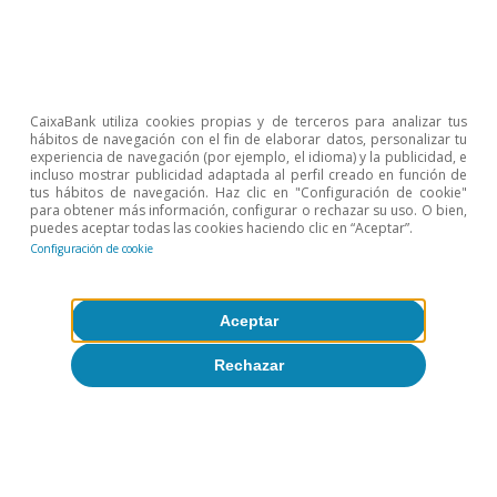
claramente restrictivo que mantiene la Fed.
Principales indicadores financieros
CaixaBank utiliza cookies propias y de terceros para analizar tus
hábitos de navegación con el fin de elaborar datos, personalizar tu
experiencia de navegación (por ejemplo, el idioma) y la publicidad, e
incluso mostrar publicidad adaptada al perfil creado en función de
29-5-
23-5-
Var.
tus hábitos de navegación. Haz clic en "Configuración de cookie"
25
25
semanal
para obtener más información, configurar o rechazar su uso. O bien,
puedes aceptar todas las cookies haciendo clic en “Aceptar”.
Configuración de cookie
(puntos
Tipos
básicos)
Aceptar
Tipos 3
Eurozona
2,00
2,04
-4
meses
(Euribor)
Rechazar
EE. UU.
4,33
4,33
+0
(SOFR)
Tipos 12
Eurozona
2,07
2,10
-3