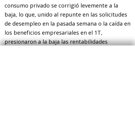
consumo privado se corrigió levemente a la
baja, lo que, unido al repunte en las solicitudes
de desempleo en la pasada semana o la caída en
los beneficios empresariales en el 1T,
presionaron a la baja las rentabilidades
soberanas, especialmente en los tramos largos.
En la eurozona, la rentabilidad de la deuda
soberana también descendió, aunque con
menos intensidad. Destacó la reducción de la
prima italiana, apoyada por la revisión al alza de
su perspectiva crediticia por parte de Moody’s,
que se suma a las ya positivas de Fitch y DBRS.
En cuanto al BCE, el mercado descuenta como
segura una nueva bajada de tipos en su reunión
de la próxima semana, aunque para julio la