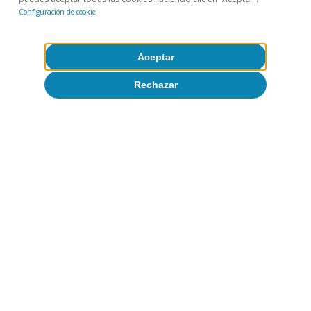
Configuración de cookie
Trabaja con nosotros
Equipo
Aceptar
Rechazar
Contacto
(opens in a new window)
CaixaBank
(opens in a new window)
Cookies
(opens in a new window)
Seguridad
(opens in a new window)
Privacidad
(opens in a new window)
Accesibilidad