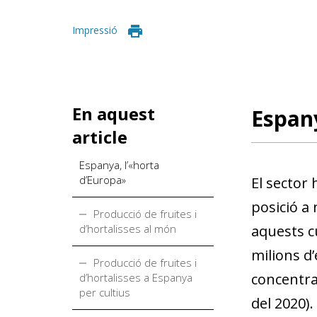
Impressió
En aquest
Espany
article
Espanya, l’«horta
d’Europa»
El sector
posició a 
Producció de fruites i
d’hortalisses al món
aquests c
milions d’
Producció de fruites i
concentra 
d’hortalisses a Espanya
per cultius
del 2020).