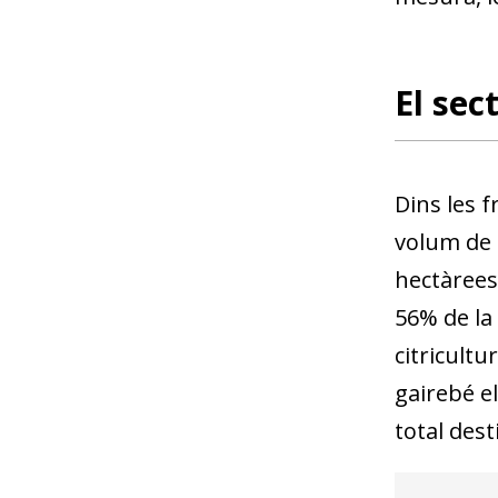
El sec
Dins les f
volum de 
hectàrees
56% de la 
citricultu
gairebé el
total desti