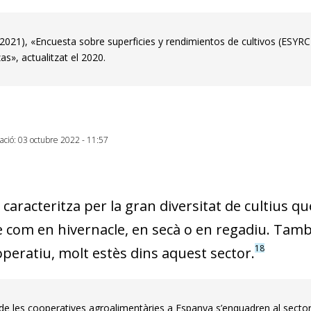
021), «Encuesta sobre superficies y rendimientos de cultivos (ESYRCE
as», actualitzat el 2020.
zació: 03 octubre 2022 - 11:57
 caracteritza per la gran diversitat de cultius que
ure com en hivernacle, en secà o en regadiu. Tam
18
peratiu, molt estès dins aquest sector.
de les cooperatives agroalimentàries a Espanya s’enquadren al sector 