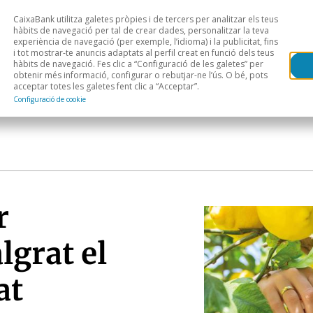
CaixaBank utilitza galetes pròpies i de tercers per analitzar els teus
Head
H
hàbits de navegació per tal de crear dades, personalitzar la teva
experiència de navegació (per exemple, l’idioma) i la publicitat, fins
i tot mostrar-te anuncis adaptats al perfil creat en funció dels teus
Anàlisi sectorial
Àrees geogràfiques
Public
hàbits de navegació. Fes clic a “Configuració de les galetes” per
obtenir més informació, configurar o rebutjar-ne l’ús. O bé, pots
acceptar totes les galetes fent clic a “Acceptar”.
Configuració de cookie
r
lgrat el
at