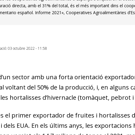
uració directa, amb el 31% del total, és el més important dins el coo
mentario español. Informe 2021», Cooperatives Agroalimentàries d’E
zació: 03 octubre 2022 - 11:58
 d’un sector amb una forta orientació exportador
al voltant del 50% de la producció, i, en alguns ca
es hortalisses d’hivernacle (tomàquet, pebrot i 
 el primer exportador de fruites i hortalisses d
dow)
 i dels EUA. En els últims anys, les exportacion
 window)