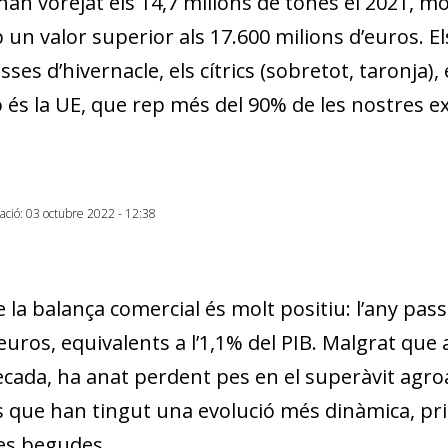
 han vorejat els 14,7 milions de tones el 2021, mo
w window)
 un valor superior als 17.600 milions d’euros. E
sses d’hivernacle, els cítrics (sobretot, taronja), 
ó és la UE, que rep més del 90% de les nostres 
zació: 03 octubre 2022 - 12:38
e la balança comercial és molt positiu: l’any pas
euros, equivalents a l’1,1% del PIB. Malgrat que
ècada, ha anat perdent pes en el superàvit agroa
 que han tingut una evolució més dinàmica, pri
es begudes.