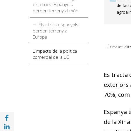
els cítrics espanyols
de fact
perden terreny al món
agroali
Els cítrics espanyols
perden terreny a
Europa
Última actualit
L’impacte de la política
comercial de la UE
Es tracta
exteriors 
70%, com l
Espanya és
Compartir a Facebook (opens in a new win
de la Xina
Compartir a with Linkedin (opens in a new