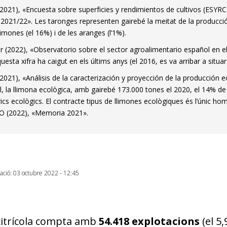
021), «Encuesta sobre superficies y rendimientos de cultivos (ESYRC
s 2021/22». Les taronges representen gairebé la meitat de la producció
limones (el 16%) i de les aranges (l’1%).
 (2022), «Observatorio sobre el sector agroalimentario español en 
uesta xifra ha caigut en els últims anys (el 2016, es va arribar a situar
021), «Análisis de la caracterización y proyección de la producción 
l, la llimona ecològica, amb gairebé 173.000 tones el 2020, el 14% de 
trics ecològics. El contracte tipus de llimones ecològiques és l’únic 
O (2022), «Memoria 2021».
zació: 03 octubre 2022 - 12:45
 citrícola compta amb
54.418 explotacions
(el 5