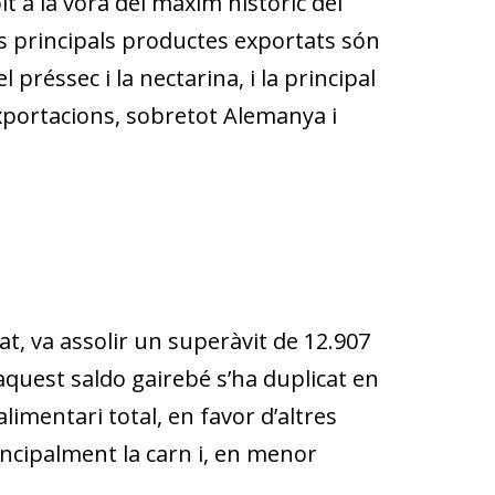
lt a la vora del màxim històric del
ls principals productes exportats són
el préssec i la nectarina, i la principal
exportacions, sobretot Alemanya i
sat, va assolir un superàvit de 12.907
 aquest saldo gairebé s’ha duplicat en
limentari total, en favor d’altres
ncipalment la carn i, en menor