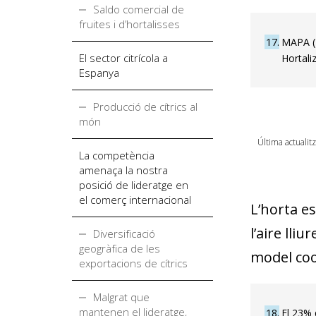
Saldo comercial de
fruites i d’hortalisses
17
MAPA (2
El sector citrícola a
Hortaliz
Espanya
Producció de cítrics al
món
Última actualit
La competència
amenaça la nostra
posició de lideratge en
el comerç internacional
L’horta es
l’aire lli
Diversificació
geogràfica de les
model coo
exportacions de cítrics
Malgrat que
mantenen el lideratge,
18
El 23% 