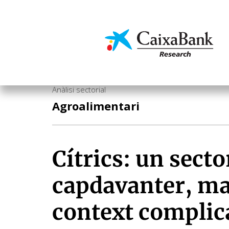
Vés
al
contingut
Economia i mercats
Anàlisi sectorial
Agroalimentari
Cítrics: un secto
capdavanter, ma
context complic