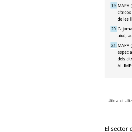
19
MAPA (2
cítrico
de les l
20
Cajamar
això, aq
21
MAPA (2
especia
dels cí
AILIMP
Última actualit
El sector