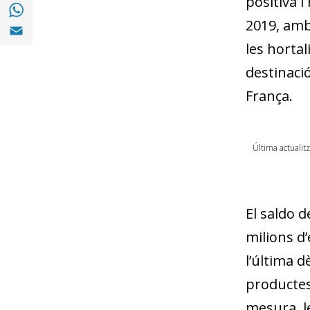
positiva i
Compartir a with Whatsapp (opens in a ne
2019, amb
Compartir a Email (opens in a new window)
les hortali
destinaci
França.
Última actualit
El saldo d
milions d’
l’última d
productes
mesura, l