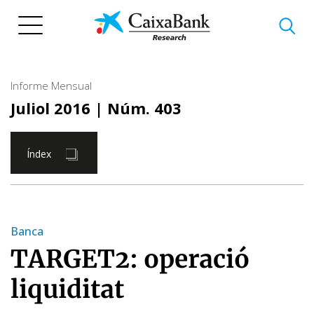
Vés
al
contingut
Informe Mensual
Juliol 2016
| Núm. 403
Índex
Banca
TARGET2: operació
liquiditat