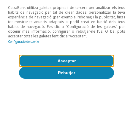
Mercat de Capitals?
CaixaBank utilitza galetes pròpies i de tercers per analitzar els teus
hàbits de navegació per tal de crear dades, personalitzar la teva
experiència de navegació (per exemple, l’idioma) i la publicitat, fins i
CaixaBank Research
tot mostrar-te anuncis adaptats al perfil creat en funció dels teus
4 jun. 2024
hàbits de navegació. Fes clic a “Configuració de les galetes” per
obtenir més informació, configurar o rebutjar-ne l’ús. O bé, pots
acceptar totes les galetes fent clic a “Acceptar”.
Configuració de cookie
Acceptar
Rebutjar