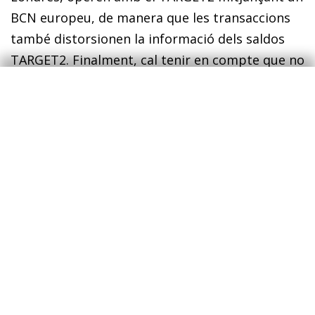
BCN europeu, de manera que les transaccions
també distorsionen la informació dels saldos
TARGET2. Finalment, cal tenir en compte que no
totes les transaccions es vehiculen a través del
sistema TARGET2.
3
En conclusió, malgrat que, en temps normals,
els saldos del sistema TARGET2 són un
producte natural dels intercanvis
internacionals, durant la congelació del mercat
interbancari, van reflectir la substitució del
finançament privat pel proporcionat pel BCE i,
de retruc, les diferents necessitats de liquiditat
del nucli i de la perifèria. La seva persistència
mostra que encara queden desequilibris