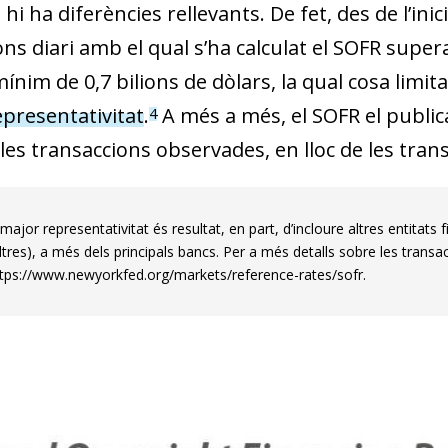
w window)
hi ha diferències rellevants. De fet, des de l’inic
ns diari amb el qual s’ha calculat el SOFR supera
ínim de 0,7 bilions de dòlars, la qual cosa limit
epresentativitat
.
A més a més, el SOFR el public
4
les transac­­cions observades, en lloc de les tra
ajor representativitat és resultat, en part, d’incloure altres entitat
ltres), a més dels principals bancs. Per a més detalls sobre les transac
tps://www.newyorkfed.org/markets/reference-rates/sofr.