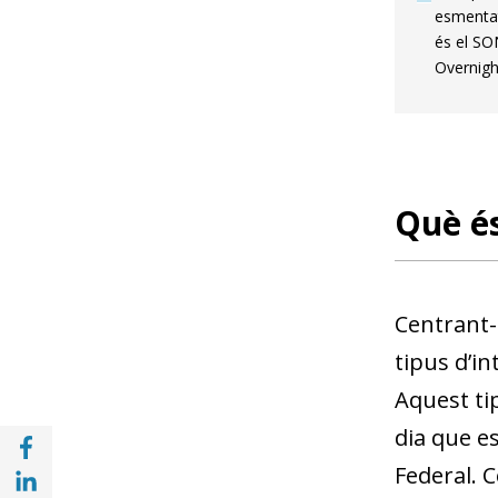
esmentat
és el SO
Overnigh
Què és
Centrant-n
tipus d’in
Aquest tip
dia que es
Compartir a Facebook (opens in a new win
Compartir a with Linkedin (opens in a new
Federal. 