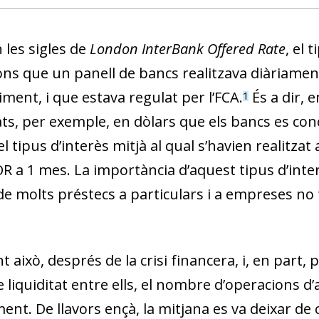
 les sigles de
London InterBank Offered Rate
, el 
ns que un panell de bancs realitzava diàriament 
ment, i que estava regulat per l’FCA.
És a dir, e
1
s, per exemple, en dòlars que els bancs es conce
el tipus d’interès mitjà al qual s’havien realitz
R a 1 mes. La importància d’aquest tipus d’interè
de molts préstecs a particulars i a empreses no 
 això, després de la crisi financera, i, en part,
 liquiditat entre ells, el nombre d’operacions d’
nt. De llavors ençà, la mitjana es va deixar de 