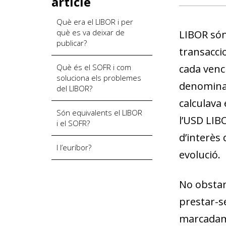
article
Què era el LIBOR i per
què es va deixar de
LIBOR són
publicar?
transaccio
Què és el SOFR i com
cada venci
soluciona els problemes
denominat
del LIBOR?
calculava 
Són equivalents el LIBOR
l’USD LIBO
i el SOFR?
d’interès 
I l’euríbor?
evolució.
No obstant
prestar-se
marcadame