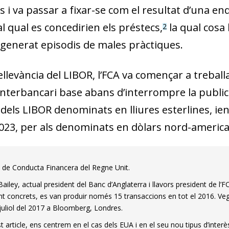
s i va passar a fixar-se com el resultat d’una en
al qual es concedirien els préstecs,
la qual cosa l
2
a generat episodis de males pràctiques.
ellevància del LIBOR, l’FCA va començar a treball
interbancari base abans d’interrompre la publica
 dels LIBOR denominats en lliures esterlines, ien
2023, per als denominats en dòlars nord-america
t de Conducta Financera del Regne Unit.
iley, actual president del Banc d’Anglaterra i llavors president de l’FC
t concrets, es van produir només 15 transaccions en tot el 2016. Veg
 juliol del 2017 a Bloomberg, Londres.
 article, ens centrem en el cas dels EUA i en el seu nou tipus d’interè