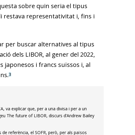
questa sobre quin seria el tipus
i restava representativitat i, fins i
ar per buscar alternatives al tipus
ció dels LIBOR, al gener del 2022,
s japonesos i francs suïssos i, al
ns.
3
A, va explicar que, per a una divisa i per a un
eu The future of LIBOR, discurs d’Andrew Bailey
s de referència, el SOFR, però, per als països