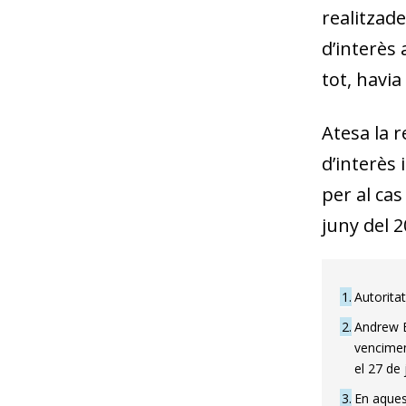
realitzade
d’interès 
tot, havi
Atesa la r
d’interès 
per al cas
juny del 
1
Autorita
2
Andrew Ba
vencimen
el 27 de
3
En aquest