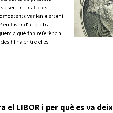
va ser un final brusc,
 competents venien alertant
R en favor d’una altra
iquem a què fan referència
ies hi ha entre elles.
a el LIBOR i per què es va deix