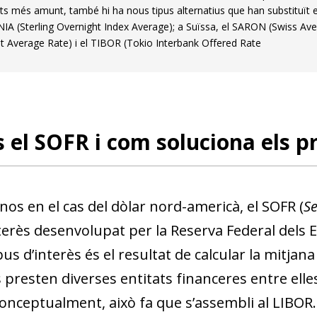
s més amunt, també hi ha nous tipus alternatius que han substituït el 
NIA (Sterling Overnight Index Average); a Suïssa, el SARON (Swiss Ave
t Average Rate) i el TIBOR (Tokio Interbank Offered Rate
 el SOFR i com soluciona els 
os en el cas del dòlar nord-americà, el SOFR (
Se
terès desenvolupat per la Reserva Federal dels E
us d’interès és el resultat de calcular la mitja
 presten diverses entitats financeres entre elle
dow)
 window)
Conceptualment, això fa que s’assembli al LIBO