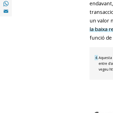
Compartir a with Whatsapp (opens in a ne
endavant, 
Compartir a Email (opens in a new window)
transaccio
un valor m
la baixa r
funció de 
4
Aquesta m
entre d’a
vegeu ht