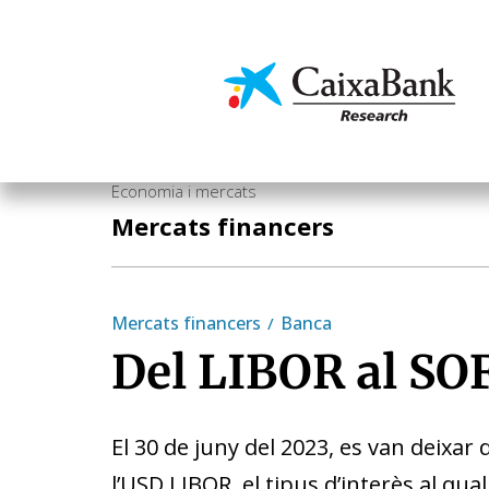
Vés
al
contingut
Economia i mercats
Economia i mercats
Mercats financers
Mercats financers
Banca
Del LIBOR al SO
El 30 de juny del 2023, es van deixar
l’USD LIBOR, el tipus d’interès al qua