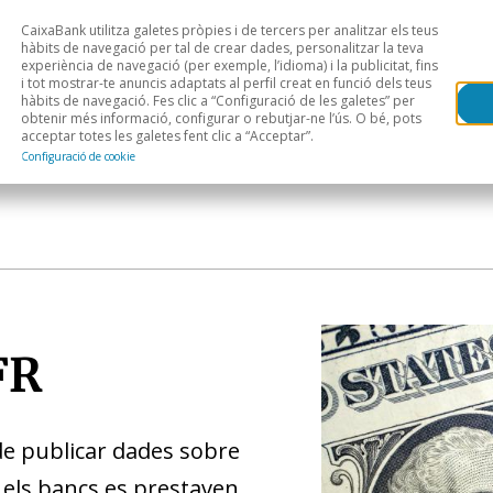
CaixaBank utilitza galetes pròpies i de tercers per analitzar els teus
Head
H
hàbits de navegació per tal de crear dades, personalitzar la teva
experiència de navegació (per exemple, l’idioma) i la publicitat, fins
i tot mostrar-te anuncis adaptats al perfil creat en funció dels teus
Anàlisi sectorial
Àrees geogràfiques
Public
hàbits de navegació. Fes clic a “Configuració de les galetes” per
obtenir més informació, configurar o rebutjar-ne l’ús. O bé, pots
acceptar totes les galetes fent clic a “Acceptar”.
Configuració de cookie
FR
 de publicar dades sobre
l els bancs es prestaven