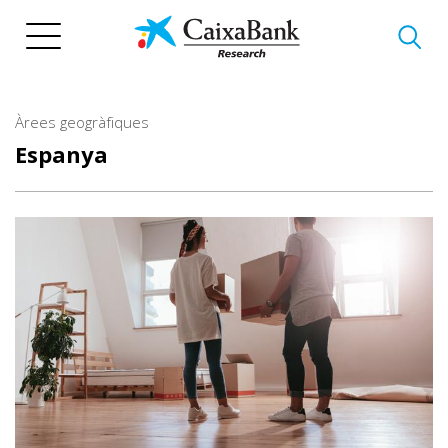
Vés
al
contingut
Àrees geogràfiques
Espanya