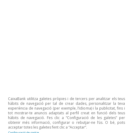
Reflexions finals
La crisi de la COVID-19 ha intensificat i ha estès
l’ajust de preus que ja es vivia al mercat del
lloguer abans de l’arribada de la pandèmia. En
aquest context, l’avantprojecte de llei pel dret a
l’habitatge presentat pel Govern espanyol a
l’octubre del 2021 introdueix un nou instrument
CaixaBank utilitza galetes pròpies i de tercers per analitzar els teus
regulador perquè els governs autonòmics i els
hàbits de navegació per tal de crear dades, personalitzar la teva
ajuntaments puguin declarar zones amb
experiència de navegació (per exemple, l’idioma) i la publicitat, fins i
tot mostrar-te anuncis adaptats al perfil creat en funció dels teus
lloguers tensionats, amb la finalitat de limitar
hàbits de navegació. Fes clic a “Configuració de les galetes” per
obtenir més informació, configurar o rebutjar-ne l’ús. O bé, pots
els preus del lloguer en aquestes zones.
acceptar totes les galetes fent clic a “Acceptar”.
Configuració de cookie