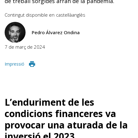
de treball sorgides arran de la pandèmia.
Contingut disponible en
castellà
anglès
Pedro Álvarez Ondina
7 de març de 2024
Impressió
L’enduriment de les
condicions financeres va
provocar una aturada de la
inversió el 2023