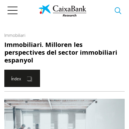
Vés
al
contingut
Immobiliari
Immobiliari. Milloren les
perspectives del sector immobiliari
espanyol
Índex