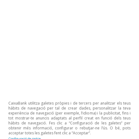
fortes pujades dels anys recents (la inversió va
caure el 50%, després dels màxims històrics que
va marcar el 2022), la inversió en aquest
segment continuarà centrant l’atenció en els
propers trimestres, tenint en compte la
tendència d’increment gradual del comerç
electrònic i l’escassa oferta d’aquest actiu
immobiliari al nostre país. A més a més, el
context econòmic dels últims anys,
caracteritzat per una elevada incertesa
geopolítica i per la reconfiguració de les
CaixaBank utilitza galetes pròpies i de tercers per analitzar els teus
hàbits de navegació per tal de crear dades, personalitzar la teva
cadenes globals de valor, fa cada vegada més
experiència de navegació (per exemple, l’idioma) i la publicitat, fins i
tot mostrar-te anuncis adaptats al perfil creat en funció dels teus
evident la necessitat d’incrementar els
stocks
hàbits de navegació. Fes clic a “Configuració de les galetes” per
per prevenir possibles trencaments en la
obtenir més informació, configurar o rebutjar-ne l’ús. O bé, pots
acceptar totes les galetes fent clic a “Acceptar”.
cadena de subministrament.
Configuració de cookie