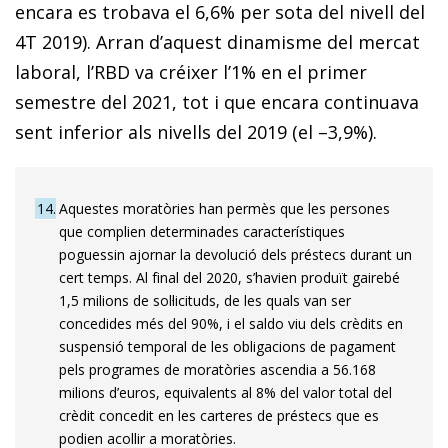
encara es trobava el 6,6% per sota del nivell del
4T 2019). Arran d’aquest dinamisme del mercat
laboral, l’RBD va créixer l’1% en el primer
semestre del 2021, tot i que encara continuava
sent inferior als nivells del 2019 (el –3,9%).
14
Aquestes moratòries han permès que les persones
que complien determinades característiques
poguessin ajornar la devolució dels préstecs durant un
cert temps. Al final del 2020, s’havien produït gairebé
1,5 milions de sol·licituds, de les quals van ser
concedides més del 90%, i el saldo viu dels crèdits en
suspensió temporal de les obligacions de pagament
pels programes de moratòries ascendia a 56.168
milions d’euros, equivalents al 8% del valor total del
crèdit concedit en les carteres de préstecs que es
podien acollir a moratòries.