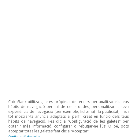
major vulnerabilitat financera.
Última actualització: 31 desembre 2021 - 12:21
Última actualització: 31 desembre 2021 - 12:22
Tots els grups d’edat van experimentar una
reducció de l’esforç hipotecari el 2020. Les llars
joves ja mostraven una forta tendència
descendent abans de la pandèmia, un resultat
CaixaBank utilitza galetes pròpies i de tercers per analitzar els teus
hàbits de navegació per tal de crear dades, personalitzar la teva
que s’explica per un major saldo hipotecari
experiència de navegació (per exemple, l’idioma) i la publicitat, fins i
tot mostrar-te anuncis adaptats al perfil creat en funció dels teus
pendent, i, en conseqüència, una major reducció
hàbits de navegació. Fes clic a “Configuració de les galetes” per
obtenir més informació, configurar o rebutjar-ne l’ús. O bé, pots
de la quota hipotecària davant el descens dels
acceptar totes les galetes fent clic a “Acceptar”.
24
Configuració de cookie