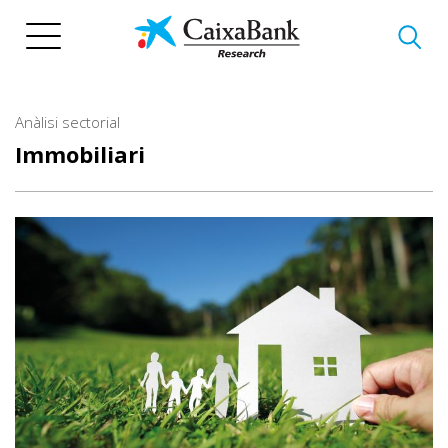
Vés
al
contingut
Anàlisi sectorial
Immobiliari