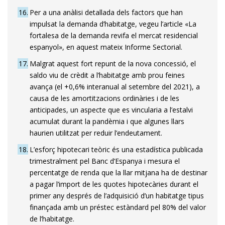
16
Per a una anàlisi detallada dels factors que han
impulsat la demanda d’habitatge, vegeu l’article «La
fortalesa de la demanda revifa el mercat residencial
espanyol», en aquest mateix Informe Sectorial.
17
Malgrat aquest fort repunt de la nova concessió, el
saldo viu de crèdit a l’habitatge amb prou feines
avança (el +0,6% interanual al setembre del 2021), a
causa de les amortitzacions ordinàries i de les
anticipades, un aspecte que es vincularia a l’estalvi
acumulat durant la pandèmia i que algunes llars
haurien utilitzat per reduir l’endeutament.
18
L’esforç hipotecari teòric és una estadística publicada
trimestralment pel Banc d’Espanya i mesura el
percentatge de renda que la llar mitjana ha de destinar
a pagar l’import de les quotes hipotecàries durant el
primer any després de l’adquisició d’un habitatge tipus
finançada amb un préstec estàndard pel 80% del valor
de l’habitatge.