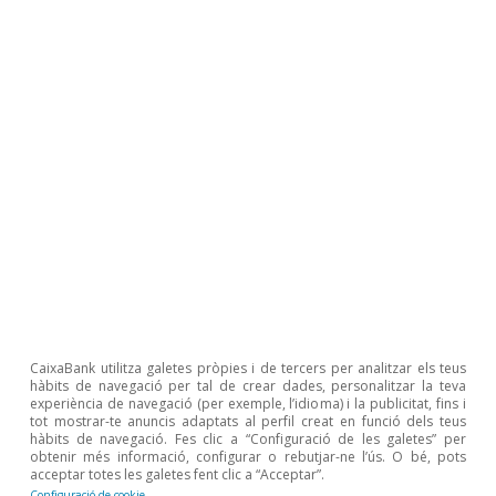
major vulnerabilitat financera.
Última actualització: 31 desembre 2021 - 12:21
Última actualització: 31 desembre 2021 - 12:22
Tots els grups d’edat van experimentar una
reducció de l’esforç hipotecari el 2020. Les llars
joves ja mostraven una forta tendència
descendent abans de la pandèmia, un resultat
CaixaBank utilitza galetes pròpies i de tercers per analitzar els teus
hàbits de navegació per tal de crear dades, personalitzar la teva
que s’explica per un major saldo hipotecari
experiència de navegació (per exemple, l’idioma) i la publicitat, fins i
tot mostrar-te anuncis adaptats al perfil creat en funció dels teus
pendent, i, en conseqüència, una major reducció
hàbits de navegació. Fes clic a “Configuració de les galetes” per
obtenir més informació, configurar o rebutjar-ne l’ús. O bé, pots
de la quota hipotecària davant el descens dels
acceptar totes les galetes fent clic a “Acceptar”.
24
Configuració de cookie