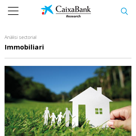
Vés
al
contingut
Anàlisi sectorial
Immobiliari