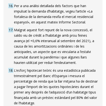
16
Per a una anàlisi detallada dels factors que han
impulsat la demanda d’habitatge, vegeu l’article «La
fortalesa de la demanda revifa el mercat residencial
espanyol», en aquest mateix Informe Sectorial.
17
Malgrat aquest fort repunt de la nova concessió, el
saldo viu de crèdit a l’habitatge amb prou feines
avança (el +0,6% interanual al setembre del 2021), a
causa de les amortitzacions ordinàries i de les
anticipades, un aspecte que es vincularia a l’estalvi
acumulat durant la pandèmia i que algunes llars
haurien utilitzat per reduir l’endeutament.
18
L’esforç hipotecari teòric és una estadística publicada
trimestralment pel Banc d’Espanya i mesura el
percentatge de renda que la llar mitjana ha de destinar
a pagar l’import de les quotes hipotecàries durant el
primer any després de l’adquisició d’un habitatge tipus
finançada amb un préstec estàndard pel 80% del valor
de l’habitatge.