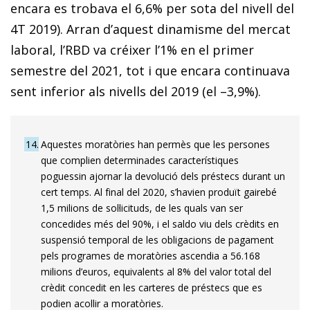
encara es trobava el 6,6% per sota del nivell del
4T 2019). Arran d’aquest dinamisme del mercat
laboral, l’RBD va créixer l’1% en el primer
semestre del 2021, tot i que encara continuava
sent inferior als nivells del 2019 (el –3,9%).
14
Aquestes moratòries han permès que les persones
que complien determinades característiques
poguessin ajornar la devolució dels préstecs durant un
cert temps. Al final del 2020, s’havien produït gairebé
1,5 milions de sol·licituds, de les quals van ser
concedides més del 90%, i el saldo viu dels crèdits en
suspensió temporal de les obligacions de pagament
pels programes de moratòries ascendia a 56.168
milions d’euros, equivalents al 8% del valor total del
crèdit concedit en les carteres de préstecs que es
podien acollir a moratòries.