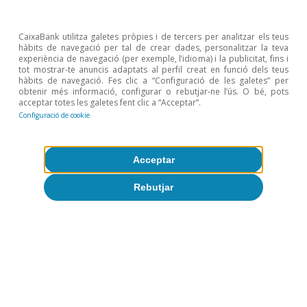
CaixaBank utilitza galetes pròpies i de tercers per analitzar els teus
hàbits de navegació per tal de crear dades, personalitzar la teva
experiència de navegació (per exemple, l’idioma) i la publicitat, fins i
tot mostrar-te anuncis adaptats al perfil creat en funció dels teus
hàbits de navegació. Fes clic a “Configuració de les galetes” per
obtenir més informació, configurar o rebutjar-ne l’ús. O bé, pots
acceptar totes les galetes fent clic a “Acceptar”.
Configuració de cookie
Sobre CaixaBank Research
Treballa amb nosaltres
Acceptar
Rebutjar
Equip
Contacte
(opens in a new window)
CaixaBank