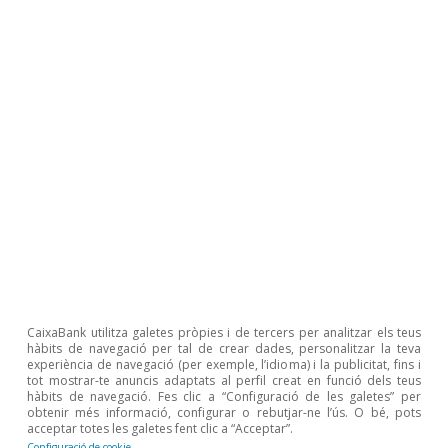
Javier García Arenas
CaixaBank utilitza galetes pròpies i de tercers per analitzar els teus
Javier Ibáñez de Aldecoa Fuster
hàbits de navegació per tal de crear dades, personalitzar la teva
Léopold Jouven
experiència de navegació (per exemple, l’idioma) i la publicitat, fins i
tot mostrar-te anuncis adaptats al perfil creat en funció dels teus
hàbits de navegació. Fes clic a “Configuració de les galetes” per
obtenir més informació, configurar o rebutjar-ne l’ús. O bé, pots
Etiquetes:
Demografia
Desigualtat
acceptar totes les galetes fent clic a “Acceptar”.
Configuració de cookie