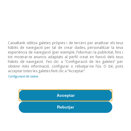
Sobre CaixaBank Research
Treballa amb nosaltres
Equip
CaixaBank utilitza galetes pròpies i de tercers per analitzar els teus
Contacte
hàbits de navegació per tal de crear dades, personalitzar la teva
experiència de navegació (per exemple, l’idioma) i la publicitat, fins i
tot mostrar-te anuncis adaptats al perfil creat en funció dels teus
(opens in a new window)
CaixaBank
hàbits de navegació. Fes clic a “Configuració de les galetes” per
obtenir més informació, configurar o rebutjar-ne l’ús. O bé, pots
acceptar totes les galetes fent clic a “Acceptar”.
Configuració de cookie
(opens in a new window)
Cookies
Acceptar
(opens in a new window)
Avís legal
Rebutjar
(opens in a new window)
Privacitat
(opens in a new window)
Accessibilitat