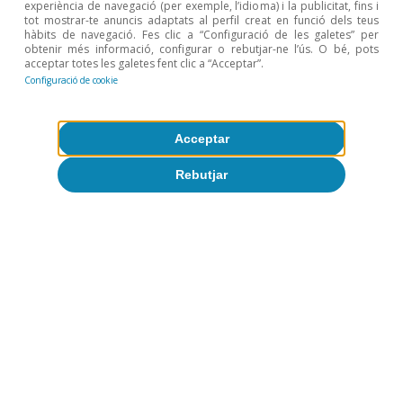
experiència de navegació (per exemple, l’idioma) i la publicitat, fins i
tot mostrar-te anuncis adaptats al perfil creat en funció dels teus
hàbits de navegació. Fes clic a “Configuració de les galetes” per
obtenir més informació, configurar o rebutjar-ne l’ús. O bé, pots
acceptar totes les galetes fent clic a “Acceptar”.
Configuració de cookie
Acceptar
Rebutjar
Etiquetes:
Conjuntura de mercats financers
Articles relacionats