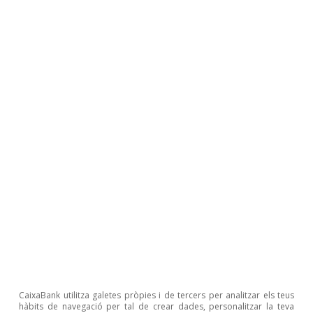
l’evolució futura de les compres d’actius. D’a­­
questa manera, els dos bancs centrals estan
determinats a estendre un entorn financer molt
acomodatici amb els tipus d’interès en nivells
molt baixos.
CaixaBank utilitza galetes pròpies i de tercers per analitzar els teus
hàbits de navegació per tal de crear dades, personalitzar la teva