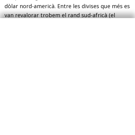
dòlar nord-americà. Entre les divises que més es
van revalorar trobem el rand sud-africà (el
+5,0%), malgrat una rebaixa del ràting del seu
deute i la incertesa sobre la capacitat de
repagament del deute sobirà a diversos països
africans. A Turquia, per la seva banda, el canvi
de responsables al banc central i al Ministeri de
Finances va ser ben rebut pels inversors i va
aconseguir estabilitzar la depreciació de la lira.
A més a més, gràcies a una pujada del tipus
d’interès de 450 p. b. per part del banc central,
la seva divisa es va apreciar gairebé el 7% en el
conjunt del mes. A les economies avançades, les
divises considerades com a valor refugi (el ien
japonès, el franc suís i el dòlar nord-americà) es