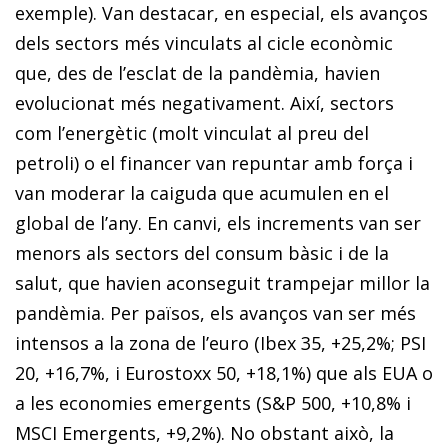
exemple). Van destacar, en especial, els avanços
dels sectors més vinculats al cicle econòmic
que, des de l’esclat de la pandèmia, havien
evolucionat més negativament. Així, sectors
com l’energètic (molt vinculat al preu del
petroli) o el financer van repuntar amb força i
van moderar la caiguda que acumulen en el
global de l’any. En canvi, els increments van ser
menors als sectors del consum bàsic i de la
salut, que havien aconseguit trampejar millor la
pandèmia. Per països, els avanços van ser més
intensos a la zona de l’euro (Ibex 35, +25,2%; PSI
20, +16,7%, i Eurostoxx 50, +18,1%) que als EUA o
a les economies emergents (S&P 500, +10,8% i
MSCI Emergents, +9,2%). No obstant això, la